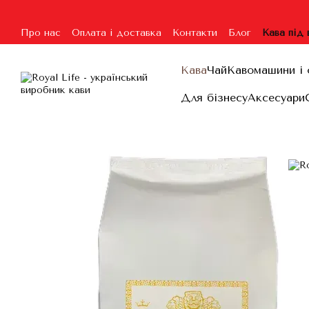
Перейти до основного контенту
Про нас
Оплата і доставка
Контакти
Блог
Кава під
Угода користувача
Гарантія та повернення
Договір п
Кава
Чай
Кавомашини і 
Для бізнесу
Аксесуари