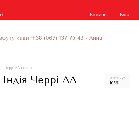
ті
Бажання
Вхід
збуту кави +38 (067) 137 75 43 - Анна
ія Черрі АА (зерно)
 Індія Черрі АА
Артикул
10561