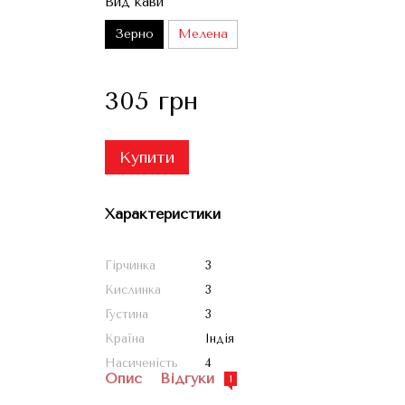
Вид кави
Зерно
Мелена
305 грн
Купити
Характеристики
Гірчинка
3
Кислинка
3
Густина
3
Країна
Індія
Насиченість
4
Опис
Відгуки
1