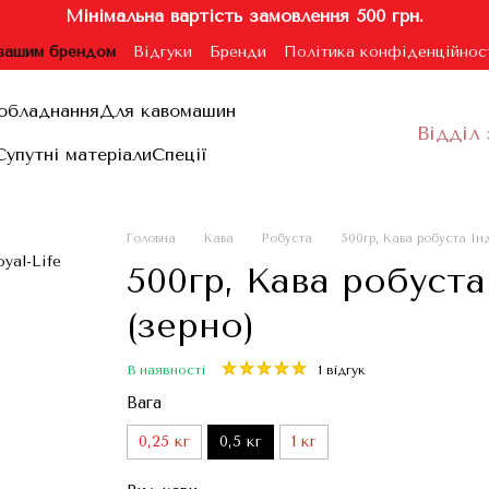
Мінімальна вартість замовлення 500 грн.
 вашим брендом
Відгуки
Бренди
Політика конфіденційнос
ублічної оферти
обладнання
Для кавомашин
Відділ 
Супутні матеріали
Спеції
Головна
Кава
Робуста
500гр, Кава робуста Інд
500гр, Кава робуста
(зерно)
В наявності
1 відгук
Вага
0,25 кг
0,5 кг
1 кг