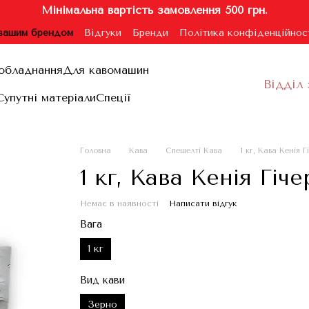
Мінімальна вартість замовлення 500 грн.
 вашим брендом
Відгуки
Бренди
Політика конфіденційнос
ублічної оферти
обладнання
Для кавомашин
Відділ 
Супутні матеріали
Спеції
Головна
Кава
Спешелті Кава
1 кг, Кава Кенія Г
1 кг, Кава Кенія Гіче
Немає в наявності
Написати відгук
Вага
1 кг
Вид кави
Зерно