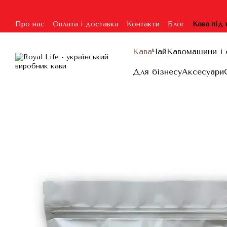
Перейти до основного контенту
Про нас
Оплата і доставка
Контакти
Блог
Кава під
Угода користувача
Гарантія та повернення
Договір п
Кава
Чай
Кавомашини і 
Для бізнесу
Аксесуари