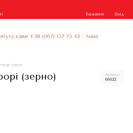
ті
Бажання
Вхід
збуту кави +38 (067) 137 75 43 - Анна
ічерорі (зерно)
рорі (зерно)
Артикул
06022