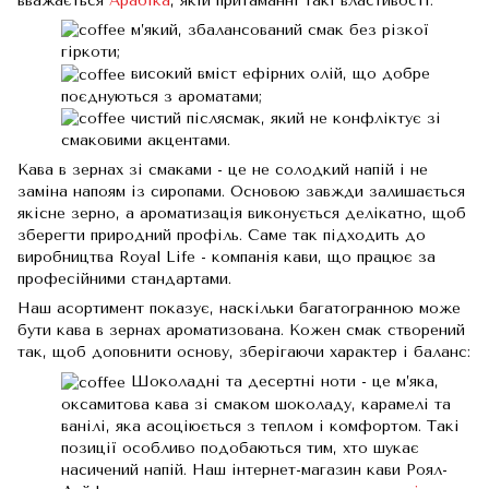
вважається
Арабіка
, якій притаманні такі властивості:
м’який, збалансований смак без різкої
гіркоти;
високий вміст ефірних олій, що добре
поєднуються з ароматами;
чистий післясмак, який не конфліктує зі
смаковими акцентами.
Кава в зернах зі смаками - це не солодкий напій і не
заміна напоям із сиропами. Основою завжди залишається
якісне зерно, а ароматизація виконується делікатно, щоб
зберегти природний профіль. Саме так підходить до
виробництва Royal Life - компанія кави, що працює за
професійними стандартами.
Наш асортимент показує, наскільки багатогранною може
бути кава в зернах ароматизована. Кожен смак створений
так, щоб доповнити основу, зберігаючи характер і баланс:
Шоколадні та десертні ноти - це м’яка,
оксамитова кава зі смаком шоколаду, карамелі та
ванілі, яка асоціюється з теплом і комфортом. Такі
позиції особливо подобаються тим, хто шукає
насичений напій. Наш інтернет-магазин кави Роял-