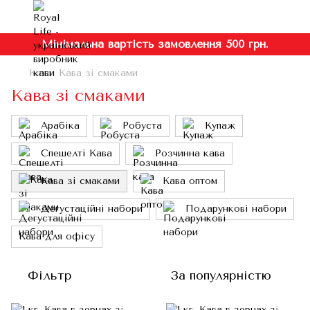
Мінімальна вартість замовлення 500 грн.
Кава
Кава зі смаками
Кава зі смаками
Арабіка
Робуста
Купаж
Спешелті Кава
Розчинна кава
Кава зі смаками
Кава оптом
Дегустаційні набори
Подарункові набори
Кава для офісу
Фільтр
За популярністю