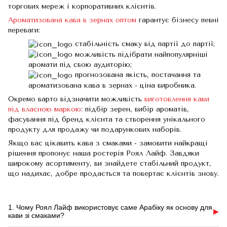
торгових мереж і корпоративних клієнтів.
Ароматизована кава в зернах оптом
гарантує бізнесу певні
переваги:
стабільність смаку від партії до партії;
можливість підібрати найпопулярніші
аромати під свою аудиторію;
прогнозована якість, постачання та
ароматизована кава в зернах - ціна виробника.
Окремо варто відзначити можливість
виготовлення кави
під власною маркою
: підбір зерен, вибір ароматів,
фасування під бренд клієнта та створення унікального
продукту для продажу чи подарункових наборів.
Якщо вас цікавить кава з смаками - замовити найкращі
рішення пропонує наша ростерія Роял Лайф. Завдяки
широкому асортименту, ви знайдете стабільний продукт,
що надихає, добре продається та повертає клієнтів знову.
1. Чому Роял Лайф використовує саме Арабіку як основу для
▶
кави зі смаками?