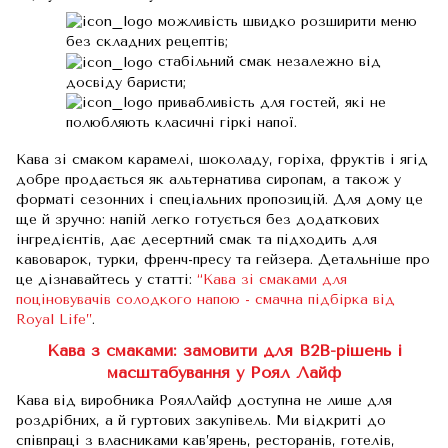
можливість швидко розширити меню
без складних рецептів;
стабільний смак незалежно від
досвіду баристи;
привабливість для гостей, які не
полюбляють класичні гіркі напої.
Кава зі смаком карамелі, шоколаду, горіха, фруктів і ягід
добре продається як альтернатива сиропам, а також у
форматі сезонних і спеціальних пропозицій. Для дому це
ще й зручно: напій легко готується без додаткових
інгредієнтів, дає десертний смак та підходить для
кавоварок, турки, френч-пресу та гейзера. Детальніше про
це дізнавайтесь у статті:
“Кава зі смаками для
поціновувачів солодкого напою - смачна підбірка від
Royal Life”
.
Кава з смаками: замовити для B2B-рішень і
масштабування у Роял Лайф
Кава від виробника РоялЛайф доступна не лише для
роздрібних, а й гуртових закупівель. Ми відкриті до
співпраці з власниками кав’ярень, ресторанів, готелів,