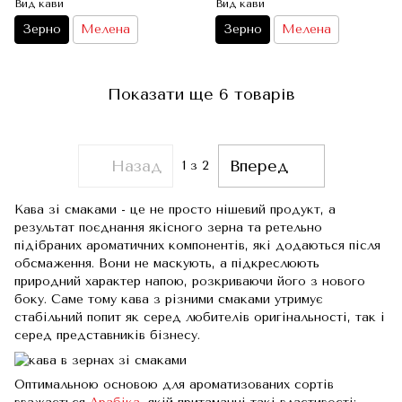
Вид кави
Вид кави
Зерно
Мелена
Зерно
Мелена
Показати ще 6 товарів
Назад
Вперед
1
з 2
Кава зі смаками - це не просто нішевий продукт, а
результат поєднання якісного зерна та ретельно
підібраних ароматичних компонентів, які додаються після
обсмаження. Вони не маскують, а підкреслюють
природний характер напою, розкриваючи його з нового
боку. Саме тому кава з різними смаками утримує
стабільний попит як серед любителів оригінальності, так і
серед представників бізнесу.
Оптимальною основою для ароматизованих сортів