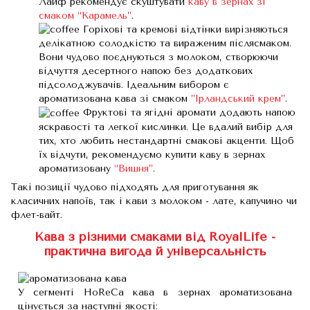
Лайф рекомендує скуштувати
каву в зернах зі
смаком “Карамель”
.
Горіхові та кремові відтінки вирізняються
делікатною солодкістю та вираженим післясмаком.
Вони чудово поєднуються з молоком, створюючи
відчуття десертного напою без додаткових
підсолоджувачів. Ідеальним вибором є
ароматизована кава зі смаком
”Ірландський крем”
.
Фруктові та ягідні аромати додають напою
яскравості та легкої кислинки. Це вдалий вибір для
тих, хто любить нестандартні смакові акценти. Щоб
їх відчути, рекомендуємо купити каву в зернах
ароматизовану
“Вишня”
.
Такі позиції чудово підходять для приготування як
класичних напоїв, так і кави з молоком - лате, капучино чи
флет-вайт.
Кава з різними смаками від RoyalLife -
практична вигода й універсальність
У сегменті HoReCa кава в зернах ароматизована
цінується за наступні якості: