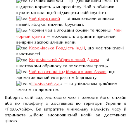
Обліпиховий чай – це дивовижний смак та
відчутна користь для організму. Чай з обліпихи
купити можна, щоб підвищити свій імунітет.
Чай фруктовий
– зі шматочками ананаса
папайї, яблука, малини, брусниці.
Чорний чай з ягодами ожини та чорниці.
Чай
чорний купити
– можливість отримати приємний
вечірній заспокійливий напій.
Королівська Гордість Індії
, що має тонізуючі
властивості.
Королівський Абрикосовий Джем
– зі
шматочками абрикосу та пелюстками троянд.
Чай на основі індійського чаю Assam
, що
ароматизований екстрактом бергамоту.
«
Поліський луг
» – із унікальним трав’яним
смаком та ароматом.
Виберіть свій вид листового чаю і замовте його онлайн
або по телефону з доставкою по території України в
«Роял-Лайф». Ви витратите мінімальну кількість часу й
отримаєте дійсно високоякісний напій за доступною
ціною.