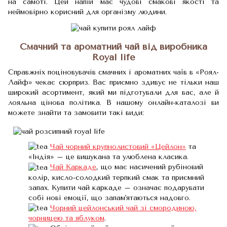
на самоті. Цей напій має чудові смакові якості та
неймовірно корисний для організму людини.
Смачний та ароматний чай від виробника
Royal life
Справжніх поціновувачів смачних і ароматних чаїв в «Роял-
Лайф» чекає сюрприз. Вас приємно здивує не тільки наш
широкий асортимент, який ми підготували для вас, але й
лояльна цінова політика. В нашому онлайн-каталозі ви
можете знайти та замовити такі види:
Чай чорний крупнолистовий «Цейлон»
та
«Індія» – це вишукана та улюблена класика.
Чай Каркаде
, що має насичений рубіновий
колір, кисло-солодкий терпкий смак та приємний
запах. Купити чай каркаде – означає подарувати
собі нові емоції, що запам'ятаються надовго.
Чорний цейлонський чай зі смородиною,
чорницею та яблуком
.