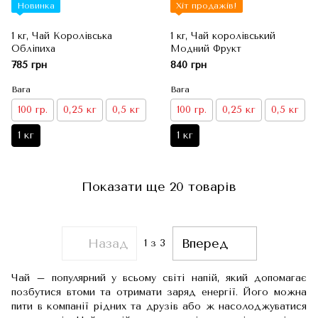
Новинка
Хіт продажів!
1 кг, Чай Королівська
1 кг, Чай королівський
Обліпиха
Модний Фрукт
785 грн
840 грн
Вага
Вага
100 гр.
0,25 кг
0,5 кг
100 гр.
0,25 кг
0,5 кг
1 кг
1 кг
Показати ще 20 товарів
Назад
Вперед
1
з 3
Чай – популярний у всьому світі напій, який допомагає
позбутися втоми та отримати заряд енергії. Його можна
пити в компанії рідних та друзів або ж насолоджуватися