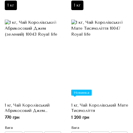
1 кг
1 кг
Новинка
1 кг, Чай Королівський
1 кг, Чай Королівський Мате
Абрикосовий Джем
Тисячоліття
(зелений)
770 грн
1 200 грн
Вага
Вага