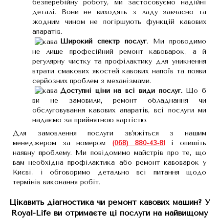
безперебійну роботу, ми застосовуємо надійні
деталі. Вони не виходять з ладу завчасно та
жодним чином не погіршують функцій кавових
апаратів.
Широкий спектр послуг
. Ми проводимо
не лише професійний ремонт кавоварок, а й
регулярну чистку та профілактику для уникнення
втрати смакових якостей кавових напоїв та появи
серйозних проблем з механізмами.
Доступні ціни на всі види послуг.
Що б
ви не замовили, ремонт обладнання чи
обслуговування кавових апаратів, всі послуги ми
надаємо за прийнятною вартістю.
Для замовлення послуги зв'яжіться з нашим
менеджером за номером
(068) 880-43-81
і опишіть
наявну проблему. Ми повідомимо майстрів про те, що
вам необхідна профілактика або ремонт кавоварок у
Києві, і обговоримо детально всі питання щодо
термінів виконання робіт.
Цікавить діагностика чи ремонт кавових машин? У
Royal-Life ви отримаєте ці послуги на найвищому