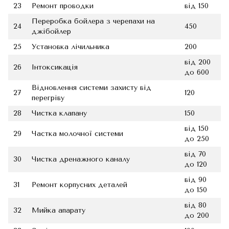
23
Ремонт проводки
від 150
Переробка бойлера з черепахи на
24
450
джібойлер
25
Установка лічильника
200
від 200
26
Інтоксикація
до 600
Відновлення системи захисту від
27
120
перегріву
28
Чистка клапану
150
від 150
29
Частка молочної системи
до 250
від 70
30
Чистка дренажного каналу
до 120
від 90
31
Ремонт корпусних деталей
до 150
від 80
32
Мийка апарату
до 200