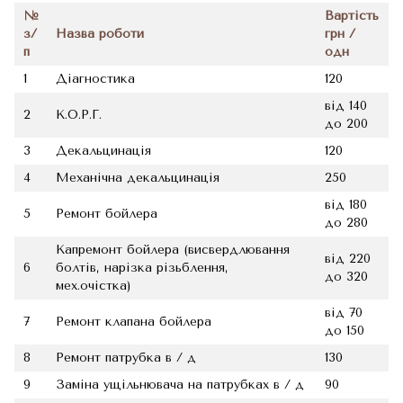
№
Вартість
з/
Назва роботи
грн /
п
одн
1
Діагностика
120
від 140
2
К.О.Р.Г.
до 200
3
Декальцинація
120
4
Механічна декальцинація
250
від 180
5
Ремонт бойлера
до 280
Капремонт бойлера (висвердлювання
від 220
6
болтів, нарізка різьблення,
до 320
мех.очістка)
від 70
7
Ремонт клапана бойлера
до 150
8
Ремонт патрубка в / д
130
9
Заміна ущільнювача на патрубках в / д
90