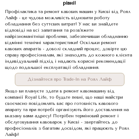
рівні!
Профілактика та ремонт кавових машин у Києві від Роял
Лайф - це чудова можливість відновити роботу
обладнання без суттєвих витрат! У нас ви знайдете
відповіді на всі запитання та розв'яжете
найрізноманітніші проблеми, забезпечивши обладнанню
відмінні технічні характеристики! Оскільки ремонт
кавових апаратів - доволі складний процес, довірте цю
справу професіоналам, які знаходять до кожного клієнта
індивідуальний підхід і надають корисні рекомендації
щодо подальшої експлуатації обладнання.
Дізнайтеся про Trade-In на Роял Лайф
Якщо ви плануєте здати в ремонт кавомашину від
компанії Royal Life, то будьте певні, що наші майстри
своєчасно повідомлять вас про готовність кавового
апарату та при потребі організують його доставлення на
вказану вами адресу! Потрібен терміновий ремонт і
обслуговування кавоварок у Києві - звертайтесь до
професіоналів з багатим досвідом, які працюють у Роял
Лайф!