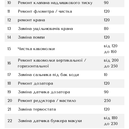
10
Ремонт клапана надлишкового тиску
90
11
Ремонт флометра / чистка
120
12
ремонт крана
120
13
Заміна ущільнювачів крана
80
14
Заміна помпи
120
від 120
15
Чистка кавомолки
до 160
Ремонт кавомолки вертикальної /
від 200
16
горизонтальної
до 250
17
Заміна сальника під бак води
10
18
Ремонт дозатора
120
19
Заміна датчика дозатора
90
20
Ремонт редуктора / мастило
250
21
Заміна термостата
120
від 180
22
Заміна датчика бункера макухи
до 230