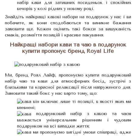
набір кави для затишних посиденьок і спокійних
вечорів у колі рідних у новому році.
Знайдіть найкращі кавові набори на подарунок у нас і ви
побачите, як вони сподобаються та виникне бажання
замовити ще. Кожен оцінить такі бокси за вишуканість
смаків, розмаїття позицій і красиве пакування.
Найкращі набори кави та чаю в подарунок
купити пропонує бренд Royal Life
Ми, бренд Роял Лайф, пропонуємо купити подарунковий
набір чаю та кави для атмосферних бесід, зустрічі з
близькими та корисної релаксації після напруженого дня.
Замовити такий бокс у нас варто тому, що:
він включає лише ті позиції, в якості яких ми
впевнені;
подарунковий набір з кавою та чаєм
вважається універсальним рішенням і чудовим
подарунком на всі випадки життя;
ми пропонуємо вигідні умови співпраці, адже