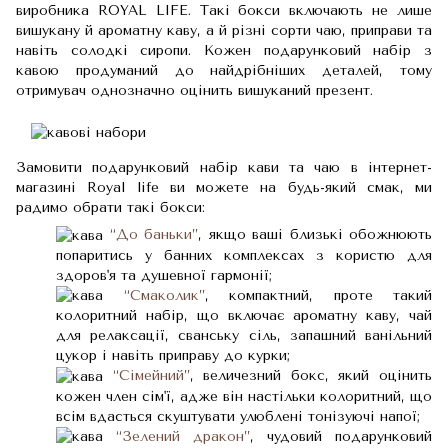
виробника ROYAL LIFE. Такі бокси включають не лише
вишукану й ароматну каву, а й різні сорти чаю, приправи та
навіть солодкі сиропи. Кожен подарунковий набір з
кавою продуманий до найдрібніших деталей, тому
отримувач однозначно оцінить вишуканий презент.
Замовити подарунковий набір кави та чаю в інтернет-
магазині Royal life ви можете на будь-який смак, ми
радимо обрати такі бокси:
“До баньки”
, якщо ваші близькі обожнюють
попаритись у банних комплексах з користю для
здоров'я та душевної гармонії;
“Смаколик”
, компактний, проте такий
колоритний набір, що включає ароматну каву, чай
для релаксації, сванську сіль, запашний ванільний
цукор і навіть приправу до курки;
“Сімейний”
, величезний бокс, який оцінить
кожен член сім'ї, адже він настільки колоритний, що
всім вдасться скуштувати улюблені тонізуючі напої;
“Зелений дракон”
, чудовий подарунковий