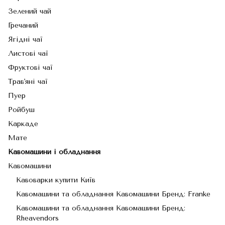
Зелений чай
Гречаний
Ягідні чаї
Листові чаї
Фруктові чаї
Трав'яні чаї
Пуер
Ройбуш
Каркаде
Мате
Кавомашини і обладнання
Кавомашини
Кавоварки купити Київ
Кавомашини та обладнання Кавомашини Бренд: Franke
Кавомашини та обладнання Кавомашини Бренд:
Rheavendors