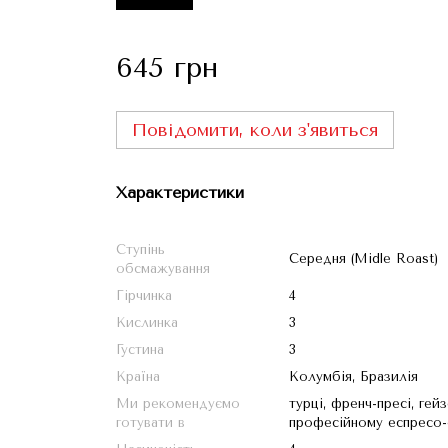
645 грн
Повідомити, коли з'явиться
Характеристики
Cтупінь
Середня (Midle Roast)
обсмажування
Гірчинка
4
Кислинка
3
Густина
3
Країна
Колумбія, Бразилія
Ми рекомендуємо
турці, френч-пресі, гей
готувати в
професійному еспресо-