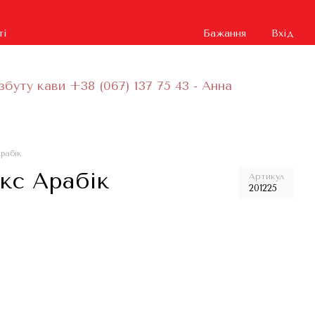
ті
Бажання
Вхід
збуту кави +38 (067) 137 75 43 - Анна
Арабік
ікс Арабік
Артикул
201225