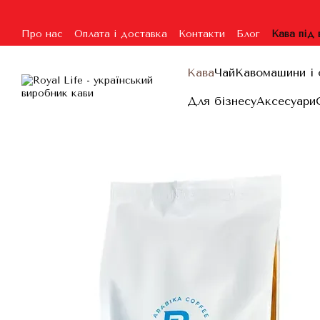
Перейти до основного контенту
Про нас
Оплата і доставка
Контакти
Блог
Кава під
Угода користувача
Гарантія та повернення
Договір п
Кава
Чай
Кавомашини і 
Для бізнесу
Аксесуари