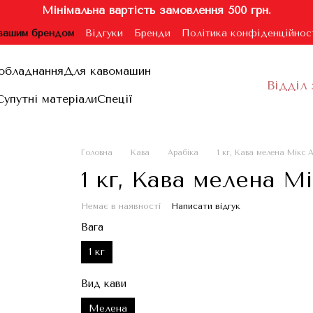
Мінімальна вартість замовлення 500 грн.
 вашим брендом
Відгуки
Бренди
Політика конфіденційнос
ублічної оферти
обладнання
Для кавомашин
Відділ 
Супутні матеріали
Спеції
Головна
Кава
Арабіка
1 кг, Кава мелена Мікс 
1 кг, Кава мелена М
Немає в наявності
Написати відгук
Вага
1 кг
Вид кави
Мелена