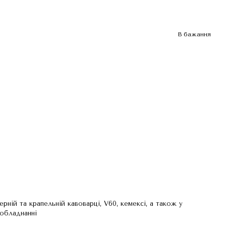
В бажання
зерній та крапельній кавоварці, V60, кемексі, а також у
обладнанні