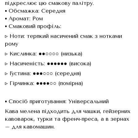
підкреслює цю смакову палітру.
▪️ Обсмажка: Середня
▪️ Аромат: Ром
▪️ Смаковий профіль:
▹ Ноти: терпкий насичений смак з нотками
рому
▹ Кислинка: ●●○○○○ (низька)
▹ Насиченість: ●●●●●● (висока)
▹ Густина: ●●●○○○ (середня)
▹ Гірчинка: ●●●●○○ (помірна)
▪️ Спосіб приготування: Універсальний
Кава мелена підходить для чашки, гейзерних
кавоварок, турки та френч-преса, а в зернах
– для кавомашин.