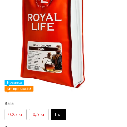
Новинка
Хіт продажів!
Вага
0,25 кг
0,5 кг
1 кг