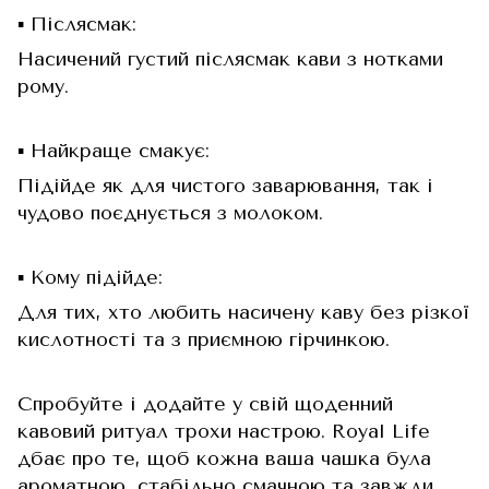
▪️ Післясмак:
Насичений густий післясмак кави з нотками
рому.
▪️ Найкраще смакує:
Підійде як для чистого заварювання, так і
чудово поєднується з молоком.
▪️ Кому підійде:
Для тих, хто любить насичену каву без різкої
кислотності та з приємною гірчинкою.
Спробуйте і додайте у свій щоденний
кавовий ритуал трохи настрою. Royal Life
дбає про те, щоб кожна ваша чашка була
ароматною, стабільно смачною та завжди