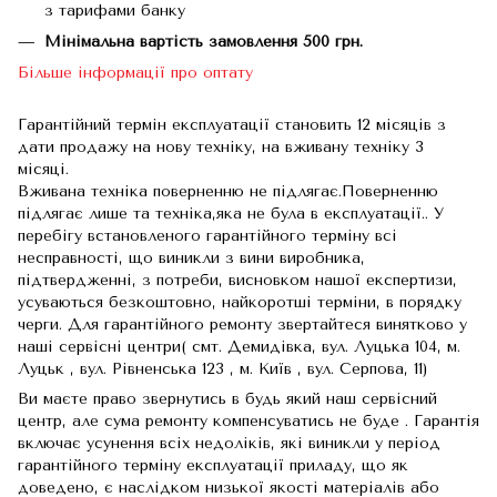
з тарифами банку
Мінімальна вартість замовлення 500 грн.
Більше інформації про оптату
Гарантійний термін експлуатації становить 12 місяців з
дати продажу на нову техніку, на вживану техніку 3
місяці.
Вживана техніка поверненню не підлягає.Поверненню
підлягає лише та техніка,яка не була в експлуатації.. У
перебігу встановленого гарантійного терміну всі
несправності, що виникли з вини виробника,
підтвердженні, з потреби, висновком нашої експертизи,
усуваються безкоштовно, найкоротші терміни, в порядку
черги. Для гарантійного ремонту звертайтеся винятково у
наші сервісні центри( смт. Демидівка, вул. Луцька 104, м.
Луцьк , вул. Рівненська 123 , м. Київ , вул. Серпова, 11)
Ви маєте право звернутись в будь який наш сервісний
центр, але сума ремонту компенсуватись не буде . Гарантія
включає усунення всіх недоліків, які виникли у період
гарантійного терміну експлуатації приладу, що як
доведено, є наслідком низької якості матеріалів або