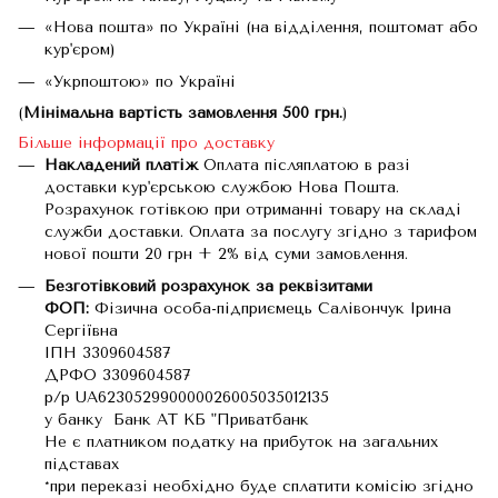
«Нова пошта» по Україні (на відділення, поштомат або
кур'єром)
«Укрпоштою» по Україні
(
Мінімальна вартість замовлення 500 грн.
)
Більше інформації про доставку
Накладений платіж
Оплата післяплатою в разі
доставки кур'єрською службою Нова Пошта.
Розрахунок готівкою при отриманні товару на складі
служби доставки. Оплата за послугу згідно з тарифом
нової пошти 20 грн + 2% від суми замовлення.
Безготівковий розрахунок за реквізитами
ФОП:
Фізична особа-підприємець Салівончук Ірина
Сергіївна
ІПН 3309604587
ДРФО 3309604587
р/р UA623052990000026005035012135
у банку Банк АТ КБ "Приватбанк
Не є платником податку на прибуток на загальних
підставах
*при переказі необхідно буде сплатити комісію згідно