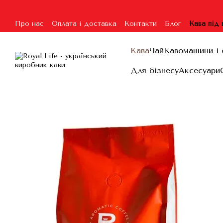
Перейти до основного контенту
Про нас
Оплата і доставка
Контакти
Блог
Кава під
Угода користувача
Гарантія та повернення
Договір п
Кава
Чай
Кавомашини і 
Для бізнесу
Аксесуари