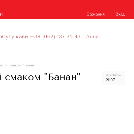
ті
Бажання
Вхід
збуту кави +38 (067) 137 75 43 - Анна
нах зі смаком "Банан"
зі смаком "Банан"
Артикул
21107