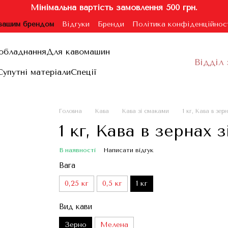
Мінімальна вартість замовлення 500 грн.
 вашим брендом
Відгуки
Бренди
Політика конфіденційнос
ублічної оферти
обладнання
Для кавомашин
Відділ 
Супутні матеріали
Спеції
Головна
Кава
Кава зі смаками
1 кг, Кава в зер
1 кг, Кава в зернах 
В наявності
Написати відгук
Вага
0,25 кг
0,5 кг
1 кг
Вид кави
Зерно
Мелена