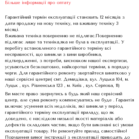
Більше інформації про оптату
Гарантійний термін експлуатації становить 12 місяців з
дати продажу на нову техніку, на вживану техніку 3
місяці.
Вживана техніка поверненню не підлягає.Поверненню
підлягає лише та техніка,яка не була в експлуатації.. У
перебігу встановленого гарантійного терміну всі
несправності, що виникли з вини виробника,
підтвердженні, з потреби, висновком нашої експертизи,
усуваються безкоштовно, найкоротші терміни, в порядку
черги. Для гарантійного ремонту звертайтеся винятково у
наші сервісні центри( смт. Демидівка, вул. Луцька 104, м.
Луцьк , вул. Рівненська 123 , м. Київ , вул. Серпова, 11)
Ви маєте право звернутись в будь який наш сервісний
центр, але сума ремонту компенсуватись не буде . Гарантія
включає усунення всіх недоліків, які виникли у період
гарантійного терміну експлуатації приладу, що як
доведено, є наслідком низької якості матеріалів або
дефектів складових частин, якщо бути виконані всі умови
експлуатації товару. Не ремонтуйте прилад самостійно!
Порушення вимог інструкції з експлуатації приводить до