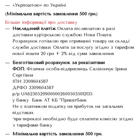
«Укрпоштою» по Україні
(
Мінімальна вартість замовлення 500 грн.
)
Більше інформації про доставку
Накладений платіж
Оплата післяплатою в разі
доставки кур'єрською службою Нова Пошта.
Розрахунок готівкою при отриманні товару на складі
служби доставки. Оплата за послугу згідно з тарифом
нової пошти 20 грн + 2% від суми замовлення.
Безготівковий розрахунок за реквізитами
ФОП:
Фізична особа-підприємець Салівончук Ірина
Сергіївна
ІПН 3309604587
ДРФО 3309604587
р/р UA623052990000026005035012135
у банку Банк АТ КБ "Приватбанк
Не є платником податку на прибуток на загальних
підставах
*при переказі необхідно буде сплатити комісію згідно
з тарифами банку
Мінімальна вартість замовлення 500 грн.