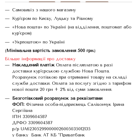
Самовивіз з нашого магазину
Кур'єром по Києву, Луцьку та Рівному
«Нова пошта» по Україні (на відділення, поштомат або
кур'єром)
«Укрпоштою» по Україні
(
Мінімальна вартість замовлення 500 грн.
)
Більше інформації про доставку
Накладений платіж
Оплата післяплатою в разі
доставки кур'єрською службою Нова Пошта.
Розрахунок готівкою при отриманні товару на складі
служби доставки. Оплата за послугу згідно з тарифом
нової пошти 20 грн + 2% від суми замовлення.
Безготівковий розрахунок за реквізитами
ФОП:
Фізична особа-підприємець Салівончук Ірина
Сергіївна
ІПН 3309604587
ДРФО 3309604587
р/р UA623052990000026005035012135
у банку Банк АТ КБ "Приватбанк