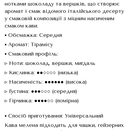
нотками шоколаду та вершків, що створює
аромат і смак відомого італійського десерту
у смаковій композиції з міцним насиченим
смаком кави.
▪️ Обсмажка: Середня
▪️ Аромат: Тірамісу
▪️ Смаковий профіль:
▹ Ноти: шоколад, вершки, мигдаль
▹ Кислинка: ●●○○○○ (низька)
▹ Насиченість: ●●●●●● (висока)
▹ Густина: ●●●○○○ (середня)
▹ Гірчинка: ●●●●○○ (помірна)
▪️ Спосіб приготування: Універсальний
Кава мелена підходить для чашки, гейзерних