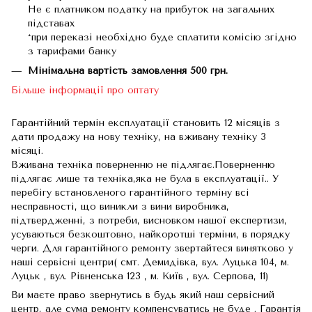
Не є платником податку на прибуток на загальних
підставах
*при переказі необхідно буде сплатити комісію згідно
з тарифами банку
Мінімальна вартість замовлення 500 грн.
Більше інформації про оптату
Гарантійний термін експлуатації становить 12 місяців з
дати продажу на нову техніку, на вживану техніку 3
місяці.
Вживана техніка поверненню не підлягає.Поверненню
підлягає лише та техніка,яка не була в експлуатації.. У
перебігу встановленого гарантійного терміну всі
несправності, що виникли з вини виробника,
підтвердженні, з потреби, висновком нашої експертизи,
усуваються безкоштовно, найкоротші терміни, в порядку
черги. Для гарантійного ремонту звертайтеся винятково у
наші сервісні центри( смт. Демидівка, вул. Луцька 104, м.
Луцьк , вул. Рівненська 123 , м. Київ , вул. Серпова, 11)
Ви маєте право звернутись в будь який наш сервісний
центр, але сума ремонту компенсуватись не буде . Гарантія