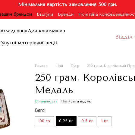
Мінімальна вартість замовлення 500 грн.
 вашим брендом
Відгуки
Бренди
Політика конфіденційнос
ублічної оферти
обладнання
Для кавомашин
Відділ 
Супутні матеріали
Спеції
Головна
Чай
Пуер
250 грам, Королівський Пу
250 грам, Королівс
Медаль
В наявності
Написати відгук
Вага
100 гр.
0,25 кг
0,5 кг
1 кг