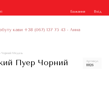
ті
Бажання
Вхід
збуту кави +38 (067) 137 75 43 - Анна
ер Чорний Медаль
ький Пуер Чорний
Артикул
111126