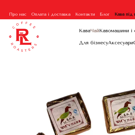
Перейти до основного контенту
Про нас
Оплата і доставка
Контакти
Блог
Кава під
Угода користувача
Гарантія та повернення
Договір п
Кава
Чай
Кавомашини і 
Для бізнесу
Аксесуари