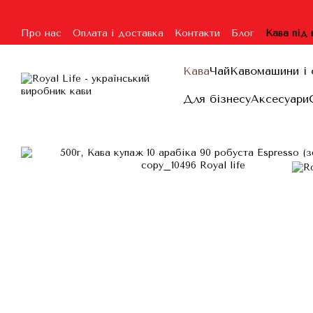
Перейти до основного контенту
Про нас
Оплата і доставка
Контакти
Блог
Кава під
Угода користувача
Гарантія та повернення
Договір п
Кава
Чай
Кавомашини і 
Для бізнесу
Аксесуари