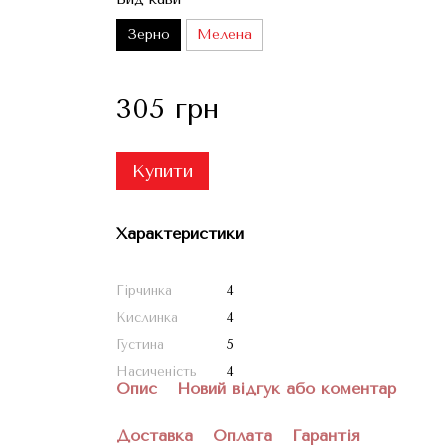
Зерно
Мелена
305 грн
Купити
Характеристики
Гірчинка
4
Кислинка
4
Густина
5
Насиченість
4
Опис
Новий відгук або коментар
Доставка
Оплата
Гарантія