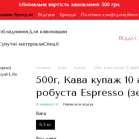
Мінімальна вартість замовлення 500 грн.
 вашим брендом
Відгуки
Бренди
Політика конфіденційнос
ублічної оферти
обладнання
Для кавомашин
Відділ 
Супутні матеріали
Спеції
Головна
Кава
Купаж
500г, Кава купаж 10 арабі
500г, Кава купаж 10 
робуста Espresso (з
В наявності
Написати відгук
Вага
0,5 кг
Вид кави