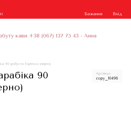
ті
Бажання
Вхід
збуту кави +38 (067) 137 75 43 - Анна
ка 90 робуста Espresso (зерно)
арабіка 90
Артикул
copy_10496
ерно)