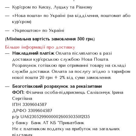
Кур'єром по Києву, Луцьку та Рівному
«Нова пошта» по Україні (на відділення, поштомат або
кур'єром)
«Укрпоштою» по Україні
(
Мінімальна вартість замовлення 500 грн.
)
Більше інформації про доставку
Накладений платіж
Оплата післяплатою в разі
доставки кур'єрською службою Нова Пошта.
Розрахунок готівкою при отриманні товару на складі
служби доставки. Оплата за послугу згідно з тарифом
нової пошти 20 грн + 2% від суми замовлення.
Безготівковий розрахунок за реквізитами
ФОП:
Фізична особа-підприємець Салівончук Ірина
Сергіївна
ІПН 3309604587
ДРФО 3309604587
р/р UA623052990000026005035012135
у банку Банк АТ КБ "Приватбанк
Не є платником податку на прибуток на загальних
підставах