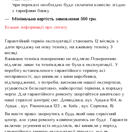
*при переказі необхідно буде сплатити комісію згідно
з тарифами банку
Мінімальна вартість замовлення 500 грн.
Більше інформації про оптату
Гарантійний термін експлуатації становить 12 місяців з
дати продажу на нову техніку, на вживану техніку 3
місяці.
Вживана техніка поверненню не підлягає.Поверненню
підлягає лише та техніка,яка не була в експлуатації.. У
перебігу встановленого гарантійного терміну всі
несправності, що виникли з вини виробника,
підтвердженні, з потреби, висновком нашої експертизи,
усуваються безкоштовно, найкоротші терміни, в порядку
черги. Для гарантійного ремонту звертайтеся винятково у
наші сервісні центри( смт. Демидівка, вул. Луцька 104, м.
Луцьк , вул. Рівненська 123 , м. Київ , вул. Серпова, 11)
Ви маєте право звернутись в будь який наш сервісний
центр, але сума ремонту компенсуватись не буде . Гарантія
включає усунення всіх недоліків, які виникли у період
гарантійного терміну експлуатації приладу, що як