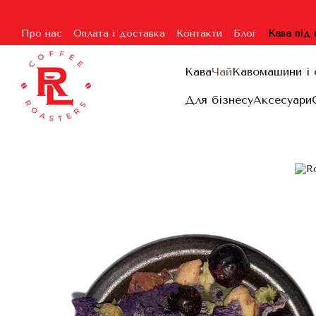
Перейти до основного контенту
Про нас
Оплата і доставка
Контакти
Блог
Кава під
Угода користувача
Гарантія та повернення
Договір п
Кава
Чай
Кавомашини і 
Для бізнесу
Аксесуари