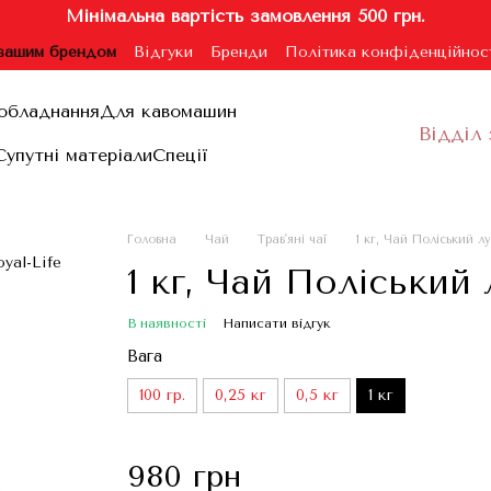
Мінімальна вартість замовлення 500 грн.
 вашим брендом
Відгуки
Бренди
Політика конфіденційнос
ублічної оферти
обладнання
Для кавомашин
Відділ 
Супутні матеріали
Спеції
Головна
Чай
Трав'яні чаї
1 кг, Чай Поліський лу
1 кг, Чай Поліський 
В наявності
Написати відгук
Вага
100 гр.
0,25 кг
0,5 кг
1 кг
980 грн