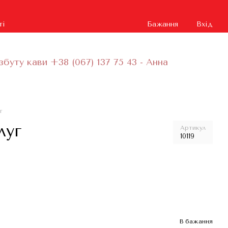
ті
Бажання
Вхід
збуту кави +38 (067) 137 75 43 - Анна
г
луг
Артикул
10119
В бажання