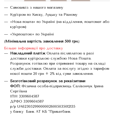
Самовивіз з нашого магазину
Кур'єром по Києву, Луцьку та Рівному
«Нова пошта» по Україні (на відділення, поштомат або
кур'єром)
«Укрпоштою» по Україні
(
Мінімальна вартість замовлення 500 грн.
)
Більше інформації про доставку
Накладений платіж
Оплата післяплатою в разі
доставки кур'єрською службою Нова Пошта.
Розрахунок готівкою при отриманні товару на складі
служби доставки. Оплата за послугу згідно з тарифом
нової пошти 20 грн + 2% від суми замовлення.
Безготівковий розрахунок за реквізитами
ФОП:
Фізична особа-підприємець Салівончук Ірина
Сергіївна
ІПН 3309604587
ДРФО 3309604587
р/р UA623052990000026005035012135
у банку Банк АТ КБ "Приватбанк