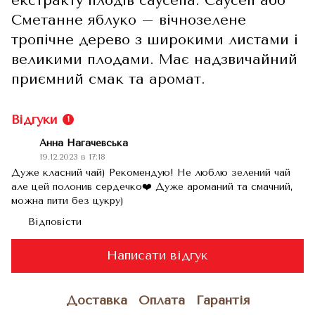
екстракту плодів саусепа. Саусеп або
Сметанне яблуко – вічнозелене
тропічне дерево з широкими листами і
великими плодами. Має надзвичайний
приємний смак та аромат.
Відгуки
1
Анна Нагачевська
19.12.2023 в 17:18
Дуже класний чай) Рекомендую! Не люблю зелений чай
але цей полонив сердечко❤️ Дуже ароманий та смачний,
можна пити без цукру)
Відповісти
Написати відгук
Доставка
Оплата
Гарантія