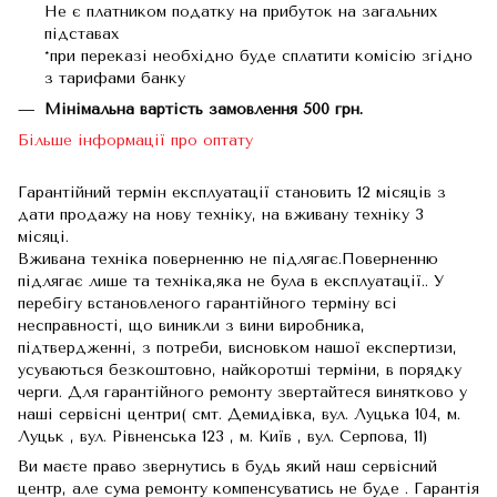
Не є платником податку на прибуток на загальних
підставах
*при переказі необхідно буде сплатити комісію згідно
з тарифами банку
Мінімальна вартість замовлення 500 грн.
Більше інформації про оптату
Гарантійний термін експлуатації становить 12 місяців з
дати продажу на нову техніку, на вживану техніку 3
місяці.
Вживана техніка поверненню не підлягає.Поверненню
підлягає лише та техніка,яка не була в експлуатації.. У
перебігу встановленого гарантійного терміну всі
несправності, що виникли з вини виробника,
підтвердженні, з потреби, висновком нашої експертизи,
усуваються безкоштовно, найкоротші терміни, в порядку
черги. Для гарантійного ремонту звертайтеся винятково у
наші сервісні центри( смт. Демидівка, вул. Луцька 104, м.
Луцьк , вул. Рівненська 123 , м. Київ , вул. Серпова, 11)
Ви маєте право звернутись в будь який наш сервісний
центр, але сума ремонту компенсуватись не буде . Гарантія