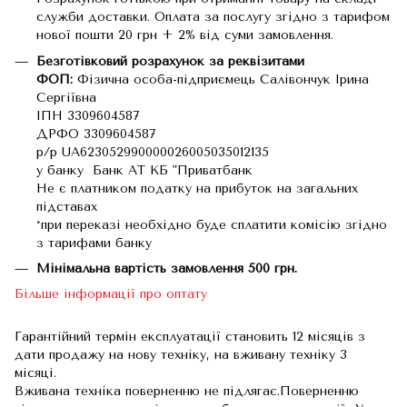
служби доставки. Оплата за послугу згідно з тарифом
нової пошти 20 грн + 2% від суми замовлення.
Безготівковий розрахунок за реквізитами
ФОП:
Фізична особа-підприємець Салівончук Ірина
Сергіївна
ІПН 3309604587
ДРФО 3309604587
р/р UA623052990000026005035012135
у банку Банк АТ КБ "Приватбанк
Не є платником податку на прибуток на загальних
підставах
*при переказі необхідно буде сплатити комісію згідно
з тарифами банку
Мінімальна вартість замовлення 500 грн.
Більше інформації про оптату
Гарантійний термін експлуатації становить 12 місяців з
дати продажу на нову техніку, на вживану техніку 3
місяці.
Вживана техніка поверненню не підлягає.Поверненню