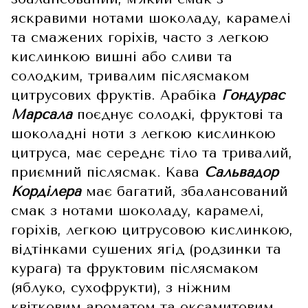
яскравими нотами шоколаду, карамелі
та смажених горіхів, часто з легкою
кислинкою вишні або сливи та
солодким, тривалим післясмаком
цитрусових фруктів. Арабіка
Гондурас
Марсала
поєднує солодкі, фруктові та
шоколадні ноти з легкою кислинкою
цитруса, має середнє тіло та тривалий,
приємний післясмак. Кава
Сальвадор
Корділера
має багатий, збалансований
смак з нотами шоколаду, карамелі,
горіхів, легкою цитрусовою кислинкою,
відтінками сушених ягід (родзинки та
курага) та фруктовим післясмаком
(яблуко, сухофрукти), з ніжним
квітковим ароматом та оксамитовим,