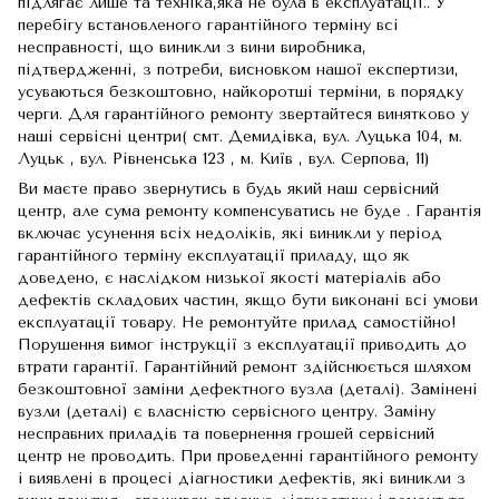
підлягає лише та техніка,яка не була в експлуатації.. У
перебігу встановленого гарантійного терміну всі
несправності, що виникли з вини виробника,
підтвердженні, з потреби, висновком нашої експертизи,
усуваються безкоштовно, найкоротші терміни, в порядку
черги. Для гарантійного ремонту звертайтеся винятково у
наші сервісні центри( смт. Демидівка, вул. Луцька 104, м.
Луцьк , вул. Рівненська 123 , м. Київ , вул. Серпова, 11)
Ви маєте право звернутись в будь який наш сервісний
центр, але сума ремонту компенсуватись не буде . Гарантія
включає усунення всіх недоліків, які виникли у період
гарантійного терміну експлуатації приладу, що як
доведено, є наслідком низької якості матеріалів або
дефектів складових частин, якщо бути виконані всі умови
експлуатації товару. Не ремонтуйте прилад самостійно!
Порушення вимог інструкції з експлуатації приводить до
втрати гарантії. Гарантійний ремонт здійснюється шляхом
безкоштовної заміни дефектного вузла (деталі). Замінені
вузли (деталі) є власністю сервісного центру. Заміну
несправних приладів та повернення грошей сервісний
центр не проводить. При проведенні гарантійного ремонту
і виявлені в процесі діагностики дефектів, які виникли з