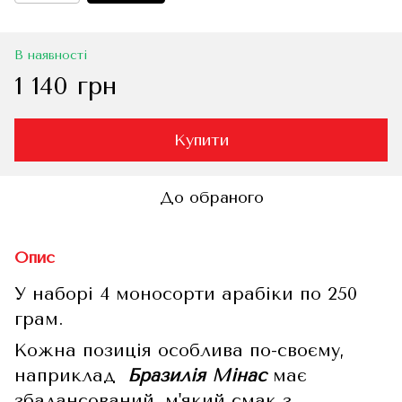
В наявності
1 140 грн
Купити
До обраного
Опис
У наборі 4 моносорти арабіки по 250
грам.
Кожна позиція особлива по-своєму,
наприклад
Бразилія Мінас
має
збалансований, м'який смак з