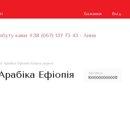
ті
Бажання
Вхід
збуту кави +38 (067) 137 75 43 - Анна
ті Арабіка Ефіопія Мокка (зерно)
 Арабіка Ефіопія
Артикул
10000000000011