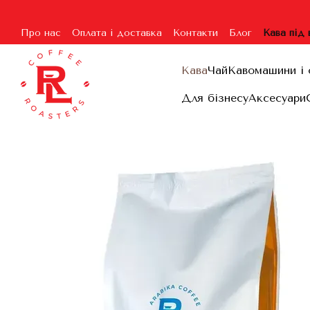
Перейти до основного контенту
Про нас
Оплата і доставка
Контакти
Блог
Кава під
Угода користувача
Гарантія та повернення
Договір п
Кава
Чай
Кавомашини і 
Для бізнесу
Аксесуари