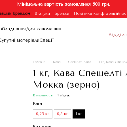
Мінімальна вартість замовлення 500 грн.
 вашим брендом
Відгуки
Бренди
Політика конфіденційнос
ублічної оферти
обладнання
Для кавомашин
Відділ 
Супутні матеріали
Спеції
Головна
Кава
Спешелті Кава
1 кг, Кава Спешел
1 кг, Кава Спешелті
Мокка (зерно)
В наявності
1 відгук
Вага
0,25 кг
0,5 кг
1 кг
Вид кави