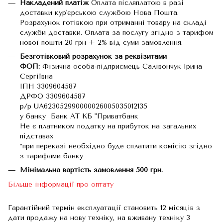
Накладений платіж
Оплата післяплатою в разі
доставки кур'єрською службою Нова Пошта.
Розрахунок готівкою при отриманні товару на складі
служби доставки. Оплата за послугу згідно з тарифом
нової пошти 20 грн + 2% від суми замовлення.
Безготівковий розрахунок за реквізитами
ФОП:
Фізична особа-підприємець Салівончук Ірина
Сергіївна
ІПН 3309604587
ДРФО 3309604587
р/р UA623052990000026005035012135
у банку Банк АТ КБ "Приватбанк
Не є платником податку на прибуток на загальних
підставах
*при переказі необхідно буде сплатити комісію згідно
з тарифами банку
Мінімальна вартість замовлення 500 грн.
Більше інформації про оптату
Гарантійний термін експлуатації становить 12 місяців з
дати продажу на нову техніку, на вживану техніку 3