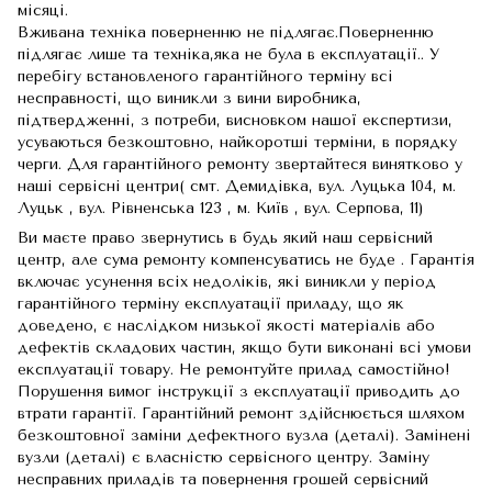
місяці.
Вживана техніка поверненню не підлягає.Поверненню
підлягає лише та техніка,яка не була в експлуатації.. У
перебігу встановленого гарантійного терміну всі
несправності, що виникли з вини виробника,
підтвердженні, з потреби, висновком нашої експертизи,
усуваються безкоштовно, найкоротші терміни, в порядку
черги. Для гарантійного ремонту звертайтеся винятково у
наші сервісні центри( смт. Демидівка, вул. Луцька 104, м.
Луцьк , вул. Рівненська 123 , м. Київ , вул. Серпова, 11)
Ви маєте право звернутись в будь який наш сервісний
центр, але сума ремонту компенсуватись не буде . Гарантія
включає усунення всіх недоліків, які виникли у період
гарантійного терміну експлуатації приладу, що як
доведено, є наслідком низької якості матеріалів або
дефектів складових частин, якщо бути виконані всі умови
експлуатації товару. Не ремонтуйте прилад самостійно!
Порушення вимог інструкції з експлуатації приводить до
втрати гарантії. Гарантійний ремонт здійснюється шляхом
безкоштовної заміни дефектного вузла (деталі). Замінені
вузли (деталі) є власністю сервісного центру. Заміну
несправних приладів та повернення грошей сервісний