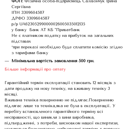
ФОП:
Фізична особа-підприємець Салівончук Ірина
Сергіївна
ІПН 3309604587
ДРФО 3309604587
р/р UA623052990000026005035012135
у банку Банк АТ КБ "Приватбанк
Не є платником податку на прибуток на загальних
підставах
*при переказі необхідно буде сплатити комісію згідно
з тарифами банку
Мінімальна вартість замовлення 500 грн.
Більше інформації про оптату
Гарантійний термін експлуатації становить 12 місяців з
дати продажу на нову техніку, на вживану техніку 3
місяці.
Вживана техніка поверненню не підлягає.Поверненню
підлягає лише та техніка,яка не була в експлуатації.. У
перебігу встановленого гарантійного терміну всі
несправності, що виникли з вини виробника,
підтвердженні, з потреби, висновком нашої експертизи,
усуваються безкоштовно, найкоротші терміни, в порядку