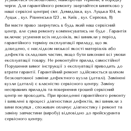
черги. Для гарантійного ремонту звертайтеся винятково у
наші сервісні центри( смт. Демидівка, вул. Луцька 104, м.
Луцьк , вул. Рівненська 123 , м. Київ , вул. Серпова, 11)
Ви маєте право звернутись в будь який наш сервісний
центр, але сума ремонту компенсуватись не буде . Гарантія
включає усунення всіх недоліків, які виникли у період
гарантійного терміну експлуатації приладу, що як
доведено, є наслідком низької якості матеріалів або
дефектів складових частин, якщо бути виконані всі умови
експлуатації товару. Не ремонтуйте прилад самостійно!
Порушення вимог інструкції з експлуатації приводить до
втрати гарантії. Гарантійний ремонт здійснюється шляхом
безкоштовної заміни дефектного вузла (деталі). Замінені
вузли (деталі) є власністю сервісного центру. Заміну
несправних приладів та повернення грошей сервісний
центр не проводить. При проведенні гарантійного ремонту
і виявлені в процесі діагностики дефектів, які виникли з
вини покупця , споживач оплачує діагностику і ремонт та
заміну запчастини (виробу) відповідно до прейскуранта
сервісного центру.