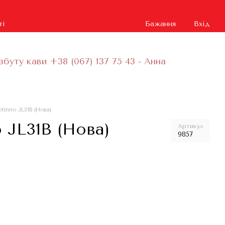
ті
Бажання
Вхід
збуту кави +38 (067) 137 75 43 - Анна
inno JL31B (Нова)
 JL31B (Нова)
Артикул
9857