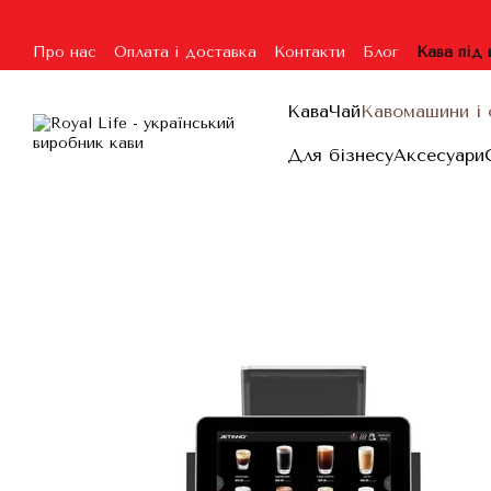
Перейти до основного контенту
Про нас
Оплата і доставка
Контакти
Блог
Кава під
Угода користувача
Гарантія та повернення
Договір п
Кава
Чай
Кавомашини і 
Для бізнесу
Аксесуари