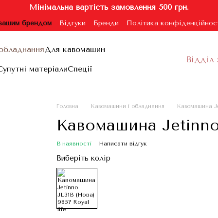
Мінімальна вартість замовлення 500 грн.
 вашим брендом
Відгуки
Бренди
Політика конфіденційнос
ублічної оферти
обладнання
Для кавомашин
Відділ 
Супутні матеріали
Спеції
Головна
Кавомашини і обладнання
Кавомашина Jet
Кавомашина Jetinno
В наявності
Написати відгук
Виберіть колір