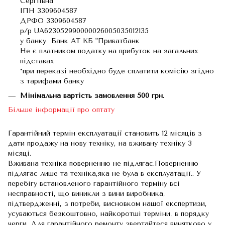
Сергіївна
ІПН 3309604587
ДРФО 3309604587
р/р UA623052990000026005035012135
у банку Банк АТ КБ "Приватбанк
Не є платником податку на прибуток на загальних
підставах
*при переказі необхідно буде сплатити комісію згідно
з тарифами банку
Мінімальна вартість замовлення 500 грн.
Більше інформації про оптату
Гарантійний термін експлуатації становить 12 місяців з
дати продажу на нову техніку, на вживану техніку 3
місяці.
Вживана техніка поверненню не підлягає.Поверненню
підлягає лише та техніка,яка не була в експлуатації.. У
перебігу встановленого гарантійного терміну всі
несправності, що виникли з вини виробника,
підтвердженні, з потреби, висновком нашої експертизи,
усуваються безкоштовно, найкоротші терміни, в порядку
черги. Для гарантійного ремонту звертайтеся винятково у