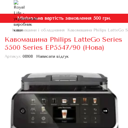
Мінімальна вартість замовлення 500 грн.
Кавомашини і обладнання
Кавомашина Philips LatteGo S
Кавомашина Philips LatteGo Series
5500 Series EP5547/90 (Нова)
Артикул:
08108
Написати відгук