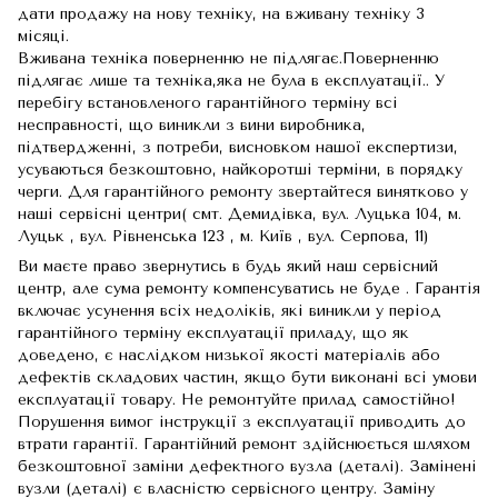
дати продажу на нову техніку, на вживану техніку 3
місяці.
Вживана техніка поверненню не підлягає.Поверненню
підлягає лише та техніка,яка не була в експлуатації.. У
перебігу встановленого гарантійного терміну всі
несправності, що виникли з вини виробника,
підтвердженні, з потреби, висновком нашої експертизи,
усуваються безкоштовно, найкоротші терміни, в порядку
черги. Для гарантійного ремонту звертайтеся винятково у
наші сервісні центри( смт. Демидівка, вул. Луцька 104, м.
Луцьк , вул. Рівненська 123 , м. Київ , вул. Серпова, 11)
Ви маєте право звернутись в будь який наш сервісний
центр, але сума ремонту компенсуватись не буде . Гарантія
включає усунення всіх недоліків, які виникли у період
гарантійного терміну експлуатації приладу, що як
доведено, є наслідком низької якості матеріалів або
дефектів складових частин, якщо бути виконані всі умови
експлуатації товару. Не ремонтуйте прилад самостійно!
Порушення вимог інструкції з експлуатації приводить до
втрати гарантії. Гарантійний ремонт здійснюється шляхом
безкоштовної заміни дефектного вузла (деталі). Замінені
вузли (деталі) є власністю сервісного центру. Заміну