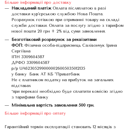
Більше інформації про доставку
Накладений платіж
Оплата післяплатою в разі
доставки кур'єрською службою Нова Пошта.
Розрахунок готівкою при отриманні товару на складі
служби доставки. Оплата за послугу згідно з тарифом
нової пошти 20 грн + 2% від суми замовлення.
Безготівковий розрахунок за реквізитами
ФОП:
Фізична особа-підприємець Салівончук Ірина
Сергіївна
ІПН 3309604587
ДРФО 3309604587
р/р UA623052990000026005035012135
у банку Банк АТ КБ "Приватбанк
Не є платником податку на прибуток на загальних
підставах
*при переказі необхідно буде сплатити комісію згідно
з тарифами банку
Мінімальна вартість замовлення 500 грн.
Більше інформації про оптату
Гарантійний термін експлуатації становить 12 місяців з