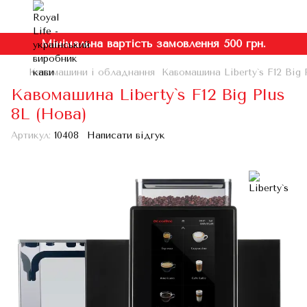
Мінімальна вартість замовлення 500 грн.
Кавомашини і обладнання
Кавомашина Liberty`s F12 Big 
Кавомашина Liberty`s F12 Big Plus
8L (Нова)
Артикул:
10408
Написати відгук