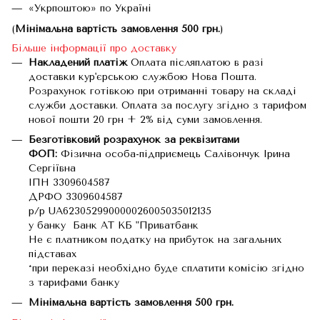
«Укрпоштою» по Україні
(
Мінімальна вартість замовлення 500 грн.
)
Більше інформації про доставку
Накладений платіж
Оплата післяплатою в разі
доставки кур'єрською службою Нова Пошта.
Розрахунок готівкою при отриманні товару на складі
служби доставки. Оплата за послугу згідно з тарифом
нової пошти 20 грн + 2% від суми замовлення.
Безготівковий розрахунок за реквізитами
ФОП:
Фізична особа-підприємець Салівончук Ірина
Сергіївна
ІПН 3309604587
ДРФО 3309604587
р/р UA623052990000026005035012135
у банку Банк АТ КБ "Приватбанк
Не є платником податку на прибуток на загальних
підставах
*при переказі необхідно буде сплатити комісію згідно
з тарифами банку
Мінімальна вартість замовлення 500 грн.