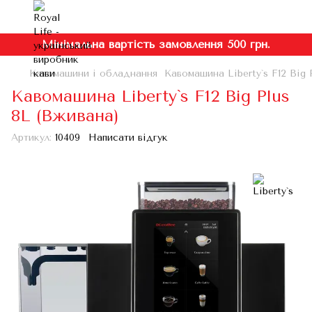
Мінімальна вартість замовлення 500 грн.
Кавомашини і обладнання
Кавомашина Liberty`s F12 Big 
Кавомашина Liberty`s F12 Big Plus
8L (Вживана)
Артикул:
10409
Написати відгук