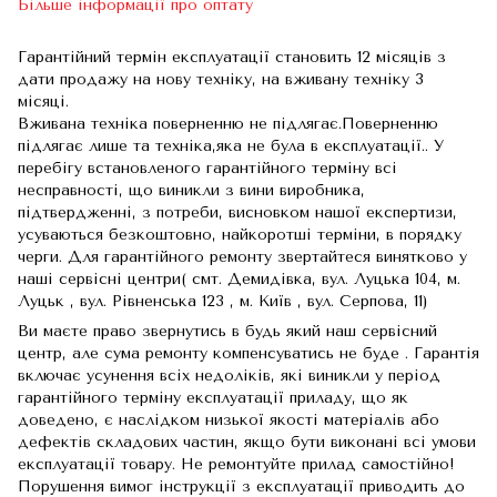
Більше інформації про оптату
Гарантійний термін експлуатації становить 12 місяців з
дати продажу на нову техніку, на вживану техніку 3
місяці.
Вживана техніка поверненню не підлягає.Поверненню
підлягає лише та техніка,яка не була в експлуатації.. У
перебігу встановленого гарантійного терміну всі
несправності, що виникли з вини виробника,
підтвердженні, з потреби, висновком нашої експертизи,
усуваються безкоштовно, найкоротші терміни, в порядку
черги. Для гарантійного ремонту звертайтеся винятково у
наші сервісні центри( смт. Демидівка, вул. Луцька 104, м.
Луцьк , вул. Рівненська 123 , м. Київ , вул. Серпова, 11)
Ви маєте право звернутись в будь який наш сервісний
центр, але сума ремонту компенсуватись не буде . Гарантія
включає усунення всіх недоліків, які виникли у період
гарантійного терміну експлуатації приладу, що як
доведено, є наслідком низької якості матеріалів або
дефектів складових частин, якщо бути виконані всі умови
експлуатації товару. Не ремонтуйте прилад самостійно!
Порушення вимог інструкції з експлуатації приводить до