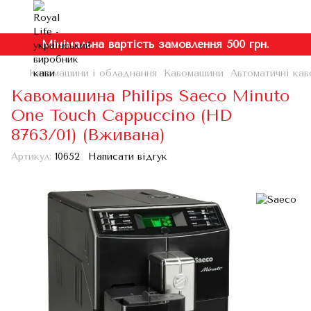
Мінімальна вартість замовлення 500 грн.
Кавомашини і обладнання
Кавомашини
Автоматичні кав
Кавомашина Philips Saeco Minuto
One Touch Cappuccino (HD
8763/01) (Вживана)
Артикул:
10652
Написати відгук