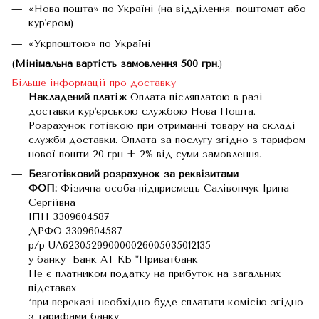
«Нова пошта» по Україні (на відділення, поштомат або
кур'єром)
«Укрпоштою» по Україні
(
Мінімальна вартість замовлення 500 грн.
)
Більше інформації про доставку
Накладений платіж
Оплата післяплатою в разі
доставки кур'єрською службою Нова Пошта.
Розрахунок готівкою при отриманні товару на складі
служби доставки. Оплата за послугу згідно з тарифом
нової пошти 20 грн + 2% від суми замовлення.
Безготівковий розрахунок за реквізитами
ФОП:
Фізична особа-підприємець Салівончук Ірина
Сергіївна
ІПН 3309604587
ДРФО 3309604587
р/р UA623052990000026005035012135
у банку Банк АТ КБ "Приватбанк
Не є платником податку на прибуток на загальних
підставах
*при переказі необхідно буде сплатити комісію згідно
з тарифами банку