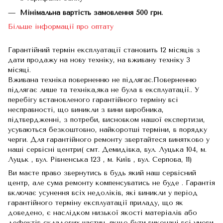
Мінімальна вартість замовлення 500 грн.
Більше інформації про оптату
Гарантійний термін експлуатації становить 12 місяців з
дати продажу на нову техніку, на вживану техніку 3
місяці.
Вживана техніка поверненню не підлягає.Поверненню
підлягає лише та техніка,яка не була в експлуатації.. У
перебігу встановленого гарантійного терміну всі
несправності, що виникли з вини виробника,
підтвердженні, з потреби, висновком нашої експертизи,
усуваються безкоштовно, найкоротші терміни, в порядку
черги. Для гарантійного ремонту звертайтеся винятково у
наші сервісні центри( смт. Демидівка, вул. Луцька 104, м.
Луцьк , вул. Рівненська 123 , м. Київ , вул. Серпова, 11)
Ви маєте право звернутись в будь який наш сервісний
центр, але сума ремонту компенсуватись не буде . Гарантія
включає усунення всіх недоліків, які виникли у період
гарантійного терміну експлуатації приладу, що як
доведено, є наслідком низької якості матеріалів або
дефектів складових частин, якщо бути виконані всі умови