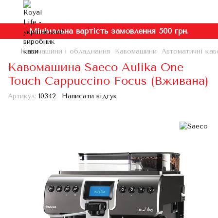
Мінімальна вартість замовлення 500 грн.
Кавомашини і обладнання
Кавомашини
Автоматичні кав
Кавомашина Saeco Aulika One
Touch Cappuccino Focus (Вживана)
Артикул:
10342
Написати відгук