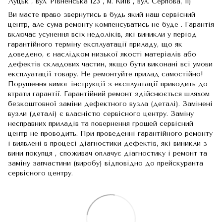
Луцьк , вул. Рівненська 123 , м. Київ , вул. Серпова, 11)
Ви маєте право звернутись в будь який наш сервісний
центр, але сума ремонту компенсуватись не буде . Гарантія
включає усунення всіх недоліків, які виникли у період
гарантійного терміну експлуатації приладу, що як
доведено, є наслідком низької якості матеріалів або
дефектів складових частин, якщо бути виконані всі умови
експлуатації товару. Не ремонтуйте прилад самостійно!
Порушення вимог інструкції з експлуатації приводить до
втрати гарантії. Гарантійний ремонт здійснюється шляхом
безкоштовної заміни дефектного вузла (деталі). Замінені
вузли (деталі) є власністю сервісного центру. Заміну
несправних приладів та повернення грошей сервісний
центр не проводить. При проведенні гарантійного ремонту
і виявлені в процесі діагностики дефектів, які виникли з
вини покупця , споживач оплачує діагностику і ремонт та
заміну запчастини (виробу) відповідно до прейскуранта
сервісного центру.