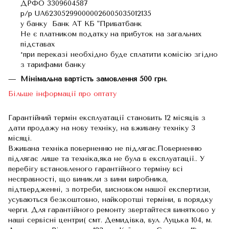
ДРФО 3309604587
р/р UA623052990000026005035012135
у банку Банк АТ КБ "Приватбанк
Не є платником податку на прибуток на загальних
підставах
*при переказі необхідно буде сплатити комісію згідно
з тарифами банку
Мінімальна вартість замовлення 500 грн.
Більше інформації про оптату
Гарантійний термін експлуатації становить 12 місяців з
дати продажу на нову техніку, на вживану техніку 3
місяці.
Вживана техніка поверненню не підлягає.Поверненню
підлягає лише та техніка,яка не була в експлуатації.. У
перебігу встановленого гарантійного терміну всі
несправності, що виникли з вини виробника,
підтвердженні, з потреби, висновком нашої експертизи,
усуваються безкоштовно, найкоротші терміни, в порядку
черги. Для гарантійного ремонту звертайтеся винятково у
наші сервісні центри( смт. Демидівка, вул. Луцька 104, м.