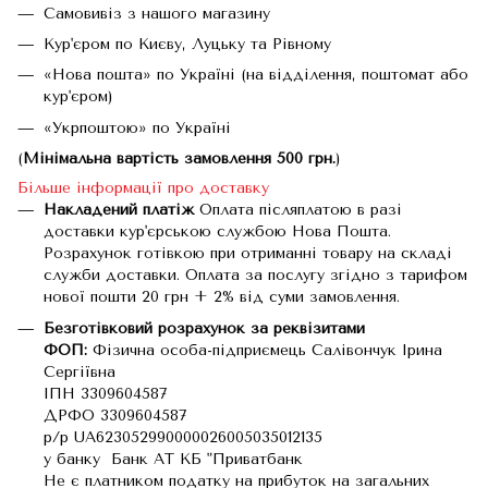
Самовивіз з нашого магазину
Кур'єром по Києву, Луцьку та Рівному
«Нова пошта» по Україні (на відділення, поштомат або
кур'єром)
«Укрпоштою» по Україні
(
Мінімальна вартість замовлення 500 грн.
)
Більше інформації про доставку
Накладений платіж
Оплата післяплатою в разі
доставки кур'єрською службою Нова Пошта.
Розрахунок готівкою при отриманні товару на складі
служби доставки. Оплата за послугу згідно з тарифом
нової пошти 20 грн + 2% від суми замовлення.
Безготівковий розрахунок за реквізитами
ФОП:
Фізична особа-підприємець Салівончук Ірина
Сергіївна
ІПН 3309604587
ДРФО 3309604587
р/р UA623052990000026005035012135
у банку Банк АТ КБ "Приватбанк
Не є платником податку на прибуток на загальних