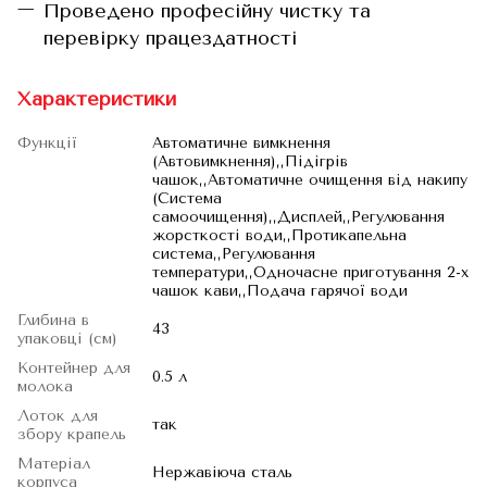
Проведено професійну чистку та
перевірку працездатності
Характеристики
Функції
Автоматичне вимкнення
(Автовимкнення),,Підігрів
чашок,,Автоматичне очищення від накипу
(Система
самоочищення),,Дисплей,,Регулювання
жорсткості води,,Протикапельна
система,,Регулювання
температури,,Одночасне приготування 2-х
чашок кави,,Подача гарячої води
Глибина в
43
упаковці (см)
Контейнер для
0.5 л
молока
Лоток для
так
збору крапель
Матеріал
Нержавіюча сталь
корпуса