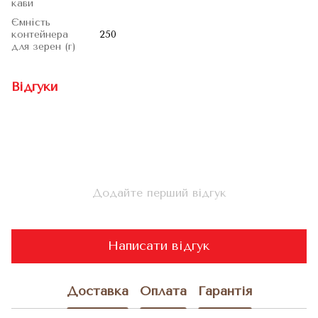
кави
Ємність
контейнера
250
для зерен (г)
Відгуки
Додайте перший відгук
Написати відгук
Доставка
Оплата
Гарантія