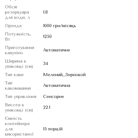
Обсяг
резервуара
1.8
для води, л
Оренда
1000 грн/місяць
Потужність,
1250
Вт
Приготування
Автоматичне
капучіно
Ширина в
34
упаковці (см)
Тип кави
Мелений,,Зерновой
Тип
Автоматична
кавомашини
Тип управління
Сенсорне
Висота в
22.1
упаковці (см)
Ємність
контейнера
для
15 порцій
використаної