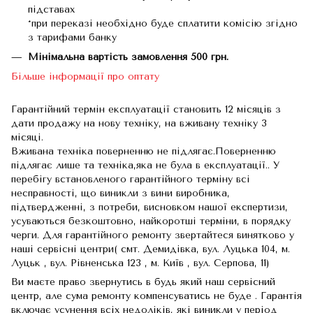
підставах
*при переказі необхідно буде сплатити комісію згідно
з тарифами банку
Мінімальна вартість замовлення 500 грн.
Більше інформації про оптату
Гарантійний термін експлуатації становить 12 місяців з
дати продажу на нову техніку, на вживану техніку 3
місяці.
Вживана техніка поверненню не підлягає.Поверненню
підлягає лише та техніка,яка не була в експлуатації.. У
перебігу встановленого гарантійного терміну всі
несправності, що виникли з вини виробника,
підтвердженні, з потреби, висновком нашої експертизи,
усуваються безкоштовно, найкоротші терміни, в порядку
черги. Для гарантійного ремонту звертайтеся винятково у
наші сервісні центри( смт. Демидівка, вул. Луцька 104, м.
Луцьк , вул. Рівненська 123 , м. Київ , вул. Серпова, 11)
Ви маєте право звернутись в будь який наш сервісний
центр, але сума ремонту компенсуватись не буде . Гарантія
включає усунення всіх недоліків, які виникли у період