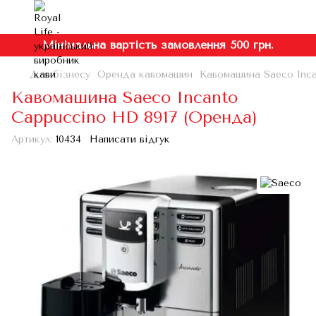
Мінімальна вартість замовлення 500 грн.
Для бізнесу
Оренда кавомашин
Кавомашина Saeco Inca
Кавомашина Saeco Incanto
Cappuccino HD 8917 (Оренда)
Артикул:
10434
Написати відгук