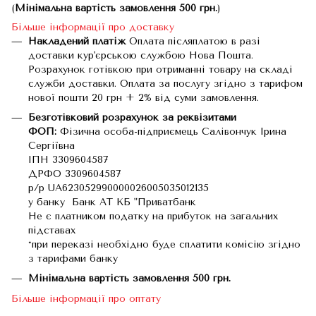
(
Мінімальна вартість замовлення 500 грн.
)
Більше інформації про доставку
Накладений платіж
Оплата післяплатою в разі
доставки кур'єрською службою Нова Пошта.
Розрахунок готівкою при отриманні товару на складі
служби доставки. Оплата за послугу згідно з тарифом
нової пошти 20 грн + 2% від суми замовлення.
Безготівковий розрахунок за реквізитами
ФОП:
Фізична особа-підприємець Салівончук Ірина
Сергіївна
ІПН 3309604587
ДРФО 3309604587
р/р UA623052990000026005035012135
у банку Банк АТ КБ "Приватбанк
Не є платником податку на прибуток на загальних
підставах
*при переказі необхідно буде сплатити комісію згідно
з тарифами банку
Мінімальна вартість замовлення 500 грн.
Більше інформації про оптату