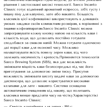
рішення і застосовані високі технології. Saeco Incanto
Classic готує відмінний ароматний еспрессо, зіб'є густу і
пишну піну для капучіно, лате або макиято. Більшість
власників цієї кофемашінкі використовують в домашніх
умовах завдяки своїм компактним розмірам, в порівнянні з
іншими кофеаппаратам.Saeco Incanto Classic можна
запрограмувати кожну кнопку напою на кількість кави і
кількість води, що дозволить постійно готувати
сподобався за смаком напій. Можна готувати одночасно
дві порції кави для економії часу. Можливо
налаштовувати якість помелу зерен кави, від чого
залежить насиченість і крепость.Пріменяется технологія
Saeco Brewing System (SBS), яка дає можливість
змінювати міцність кави безпосередньо під час його
приготування за допомогою зміни тиску. Присутня
можливість змінювати висоту видачі кави за допомогою
диспенсера, що дозволяє користуватися високими
келихами для лате - макиято. Система оснащена
автоматичним очищенням від накипу, що полегшить
власника менше приділяти часу на чістку.Характерістікі
Saeco Incanto Classic:
Ємність контейнера для зерна - 180 г;