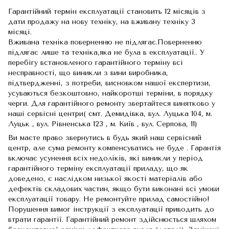
Гарантійний термін експлуатації становить 12 місяців з
дати продажу на нову техніку, на вживану техніку 3
місяці.
Вживана техніка поверненню не підлягає.Поверненню
підлягає лише та техніка,яка не була в експлуатації.. У
перебігу встановленого гарантійного терміну всі
несправності, що виникли з вини виробника,
підтвердженні, з потреби, висновком нашої експертизи,
усуваються безкоштовно, найкоротші терміни, в порядку
черги. Для гарантійного ремонту звертайтеся винятково у
наші сервісні центри( смт. Демидівка, вул. Луцька 104, м.
Луцьк , вул. Рівненська 123 , м. Київ , вул. Серпова, 11)
Ви маєте право звернутись в будь який наш сервісний
центр, але сума ремонту компенсуватись не буде . Гарантія
включає усунення всіх недоліків, які виникли у період
гарантійного терміну експлуатації приладу, що як
доведено, є наслідком низької якості матеріалів або
дефектів складових частин, якщо бути виконані всі умови
експлуатації товару. Не ремонтуйте прилад самостійно!
Порушення вимог інструкції з експлуатації приводить до
втрати гарантії. Гарантійний ремонт здійснюється шляхом