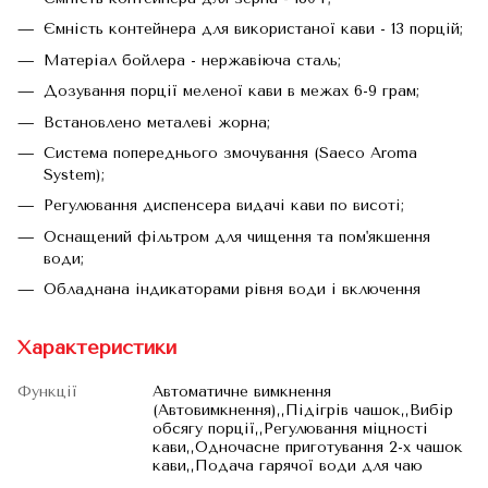
Ємність контейнера для використаної кави - 13 порцій;
Матеріал бойлера - нержавіюча сталь;
Дозування порції меленої кави в межах 6-9 грам;
Встановлено металеві жорна;
Система попереднього змочування (Saeco Aroma
System);
Регулювання диспенсера видачі кави по висоті;
Оснащений фільтром для чищення та пом'якшення
води;
Обладнана індикаторами рівня води і включення
Характеристики
Функції
Автоматичне вимкнення
(Автовимкнення),,Підігрів чашок,,Вибір
обсягу порції,,Регулювання міцності
кави,,Одночасне приготування 2-х чашок
кави,,Подача гарячої води для чаю