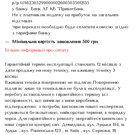
р/р UA623052990000026005035012135
у банку Банк АТ КБ "Приватбанк
Не є платником податку на прибуток на загальних
підставах
*при переказі необхідно буде сплатити комісію згідно
з тарифами банку
Мінімальна вартість замовлення 500 грн.
Більше інформації про оптату
Гарантійний термін експлуатації становить 12 місяців з
дати продажу на нову техніку, на вживану техніку 3
місяці.
Вживана техніка поверненню не підлягає.Поверненню
підлягає лише та техніка,яка не була в експлуатації.. У
перебігу встановленого гарантійного терміну всі
несправності, що виникли з вини виробника,
підтвердженні, з потреби, висновком нашої експертизи,
усуваються безкоштовно, найкоротші терміни, в порядку
черги. Для гарантійного ремонту звертайтеся винятково у
наші сервісні центри( смт. Демидівка, вул. Луцька 104, м.
Луцьк , вул. Рівненська 123 , м. Київ , вул. Серпова, 11)