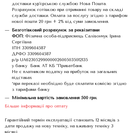
доставки кур'єрською службою Нова Пошта.
Розрахунок готівкою при отриманні товару на складі
служби доставки. Оплата за послугу згідно з тарифом
нової пошти 20 грн + 2% від суми замовлення.
Безготівковий розрахунок за реквізитами
ФОП:
Фізична особа-підприємець Салівончук Ірина
Сергіївна
ІПН 3309604587
ДРФО 3309604587
р/р UA623052990000026005035012135
у банку Банк АТ КБ "Приватбанк
Не є платником податку на прибуток на загальних
підставах
*при переказі необхідно буде сплатити комісію згідно
з тарифами банку
Мінімальна вартість замовлення 500 грн.
Більше інформації про оптату
Гарантійний термін експлуатації становить 12 місяців з
дати продажу на нову техніку, на вживану техніку 3
місяці.