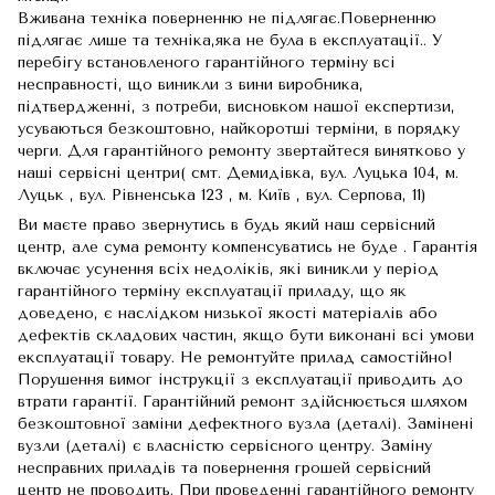
Вживана техніка поверненню не підлягає.Поверненню
підлягає лише та техніка,яка не була в експлуатації.. У
перебігу встановленого гарантійного терміну всі
несправності, що виникли з вини виробника,
підтвердженні, з потреби, висновком нашої експертизи,
усуваються безкоштовно, найкоротші терміни, в порядку
черги. Для гарантійного ремонту звертайтеся винятково у
наші сервісні центри( смт. Демидівка, вул. Луцька 104, м.
Луцьк , вул. Рівненська 123 , м. Київ , вул. Серпова, 11)
Ви маєте право звернутись в будь який наш сервісний
центр, але сума ремонту компенсуватись не буде . Гарантія
включає усунення всіх недоліків, які виникли у період
гарантійного терміну експлуатації приладу, що як
доведено, є наслідком низької якості матеріалів або
дефектів складових частин, якщо бути виконані всі умови
експлуатації товару. Не ремонтуйте прилад самостійно!
Порушення вимог інструкції з експлуатації приводить до
втрати гарантії. Гарантійний ремонт здійснюється шляхом
безкоштовної заміни дефектного вузла (деталі). Замінені
вузли (деталі) є власністю сервісного центру. Заміну
несправних приладів та повернення грошей сервісний
центр не проводить. При проведенні гарантійного ремонту