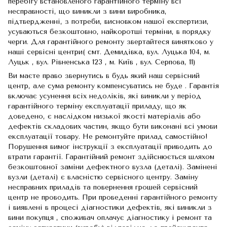
перебігу встановленого гарантійного терміну всі
несправності, що виникли з вини виробника,
підтвердженні, з потреби, висновком нашої експертизи,
усуваються безкоштовно, найкоротші терміни, в порядку
черги. Для гарантійного ремонту звертайтеся винятково у
наші сервісні центри( смт. Демидівка, вул. Луцька 104, м.
Луцьк , вул. Рівненська 123 , м. Київ , вул. Серпова, 11)
Ви маєте право звернутись в будь який наш сервісний
центр, але сума ремонту компенсуватись не буде . Гарантія
включає усунення всіх недоліків, які виникли у період
гарантійного терміну експлуатації приладу, що як
доведено, є наслідком низької якості матеріалів або
дефектів складових частин, якщо бути виконані всі умови
експлуатації товару. Не ремонтуйте прилад самостійно!
Порушення вимог інструкції з експлуатації приводить до
втрати гарантії. Гарантійний ремонт здійснюється шляхом
безкоштовної заміни дефектного вузла (деталі). Замінені
вузли (деталі) є власністю сервісного центру. Заміну
несправних приладів та повернення грошей сервісний
центр не проводить. При проведенні гарантійного ремонту
і виявлені в процесі діагностики дефектів, які виникли з
вини покупця , споживач оплачує діагностику і ремонт та