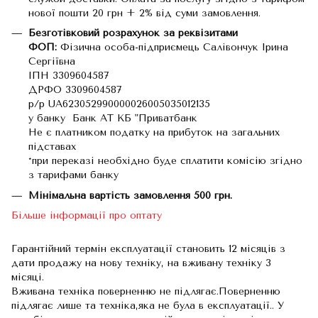
нової пошти 20 грн + 2% від суми замовлення.
Безготівковий розрахунок за реквізитами
ФОП:
Фізична особа-підприємець Салівончук Ірина
Сергіївна
ІПН 3309604587
ДРФО 3309604587
р/р UA623052990000026005035012135
у банку Банк АТ КБ "Приватбанк
Не є платником податку на прибуток на загальних
підставах
*при переказі необхідно буде сплатити комісію згідно
з тарифами банку
Мінімальна вартість замовлення 500 грн.
Більше інформації про оптату
Гарантійний термін експлуатації становить 12 місяців з
дати продажу на нову техніку, на вживану техніку 3
місяці.
Вживана техніка поверненню не підлягає.Поверненню
підлягає лише та техніка,яка не була в експлуатації.. У