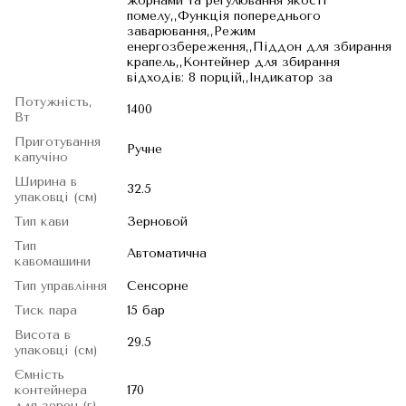
жорнами та регулювання якості
помелу,,Функція попереднього
заварювання,,Режим
енергозбереження,,Піддон для збирання
крапель,,Контейнер для збирання
відходів: 8 порцій,,Індикатор за
Потужність,
1400
Вт
Приготування
Ручне
капучіно
Ширина в
32.5
упаковці (см)
Тип кави
Зерновой
Тип
Автоматична
кавомашини
Тип управління
Сенсорне
Тиск пара
15 бар
Висота в
29.5
упаковці (см)
Ємність
контейнера
170
для зерен (г)