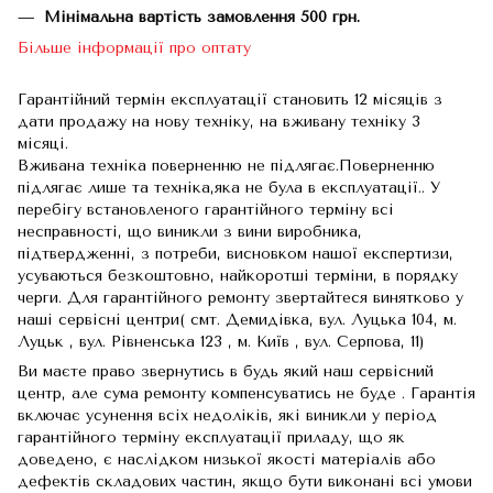
Мінімальна вартість замовлення 500 грн.
Більше інформації про оптату
Гарантійний термін експлуатації становить 12 місяців з
дати продажу на нову техніку, на вживану техніку 3
місяці.
Вживана техніка поверненню не підлягає.Поверненню
підлягає лише та техніка,яка не була в експлуатації.. У
перебігу встановленого гарантійного терміну всі
несправності, що виникли з вини виробника,
підтвердженні, з потреби, висновком нашої експертизи,
усуваються безкоштовно, найкоротші терміни, в порядку
черги. Для гарантійного ремонту звертайтеся винятково у
наші сервісні центри( смт. Демидівка, вул. Луцька 104, м.
Луцьк , вул. Рівненська 123 , м. Київ , вул. Серпова, 11)
Ви маєте право звернутись в будь який наш сервісний
центр, але сума ремонту компенсуватись не буде . Гарантія
включає усунення всіх недоліків, які виникли у період
гарантійного терміну експлуатації приладу, що як
доведено, є наслідком низької якості матеріалів або
дефектів складових частин, якщо бути виконані всі умови