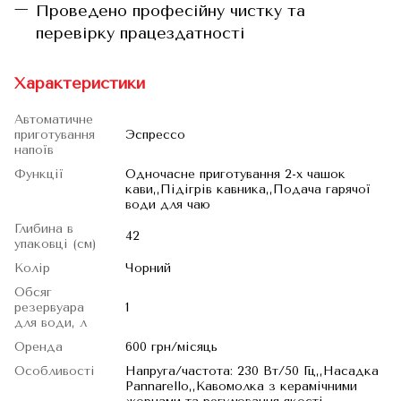
Проведено професійну чистку та
перевірку працездатності
Характеристики
Автоматичне
приготування
Эспрессо
напоїв
Функції
Одночасне приготування 2-х чашок
кави,,Підігрів кавника,,Подача гарячої
води для чаю
Глибина в
42
упаковці (см)
Колір
Чорний
Обсяг
резервуара
1
для води, л
Оренда
600 грн/місяць
Особливості
Напруга/частота: 230 Вт/50 Гц,,Насадка
Pannarello,,Кавомолка з керамічними