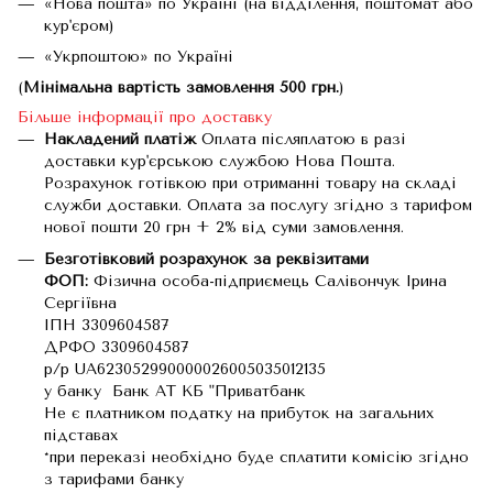
«Нова пошта» по Україні (на відділення, поштомат або
кур'єром)
«Укрпоштою» по Україні
(
Мінімальна вартість замовлення 500 грн.
)
Більше інформації про доставку
Накладений платіж
Оплата післяплатою в разі
доставки кур'єрською службою Нова Пошта.
Розрахунок готівкою при отриманні товару на складі
служби доставки. Оплата за послугу згідно з тарифом
нової пошти 20 грн + 2% від суми замовлення.
Безготівковий розрахунок за реквізитами
ФОП:
Фізична особа-підприємець Салівончук Ірина
Сергіївна
ІПН 3309604587
ДРФО 3309604587
р/р UA623052990000026005035012135
у банку Банк АТ КБ "Приватбанк
Не є платником податку на прибуток на загальних
підставах
*при переказі необхідно буде сплатити комісію згідно
з тарифами банку