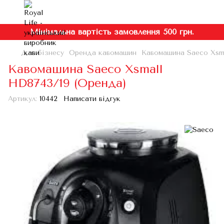
Мінімальна вартість замовлення 500 грн.
Для бізнесу
Оренда кавомашин
Кавомашина Saeco Xsma
Кавомашина Saeco Xsmall
HD8743/19 (Оренда)
Артикул:
10442
Написати відгук