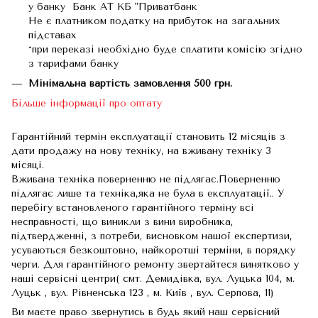
у банку Банк АТ КБ "Приватбанк
Не є платником податку на прибуток на загальних
підставах
*при переказі необхідно буде сплатити комісію згідно
з тарифами банку
Мінімальна вартість замовлення 500 грн.
Більше інформації про оптату
Гарантійний термін експлуатації становить 12 місяців з
дати продажу на нову техніку, на вживану техніку 3
місяці.
Вживана техніка поверненню не підлягає.Поверненню
підлягає лише та техніка,яка не була в експлуатації.. У
перебігу встановленого гарантійного терміну всі
несправності, що виникли з вини виробника,
підтвердженні, з потреби, висновком нашої експертизи,
усуваються безкоштовно, найкоротші терміни, в порядку
черги. Для гарантійного ремонту звертайтеся винятково у
наші сервісні центри( смт. Демидівка, вул. Луцька 104, м.
Луцьк , вул. Рівненська 123 , м. Київ , вул. Серпова, 11)
Ви маєте право звернутись в будь який наш сервісний