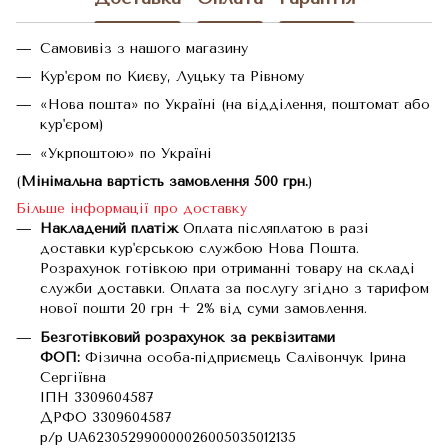
Самовивіз з нашого магазину
Кур'єром по Києву, Луцьку та Рівному
«Нова пошта» по Україні (на відділення, поштомат або
кур'єром)
«Укрпоштою» по Україні
(
Мінімальна вартість замовлення 500 грн.
)
Більше інформації про доставку
Накладений платіж
Оплата післяплатою в разі
доставки кур'єрською службою Нова Пошта.
Розрахунок готівкою при отриманні товару на складі
служби доставки. Оплата за послугу згідно з тарифом
нової пошти 20 грн + 2% від суми замовлення.
Безготівковий розрахунок за реквізитами
ФОП:
Фізична особа-підприємець Салівончук Ірина
Сергіївна
ІПН 3309604587
ДРФО 3309604587
р/р UA623052990000026005035012135