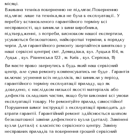
місяці.
Вживана техніка поверненню не підлягає.Поверненню
підлягає лише та техніка,яка не була в експлуатації.. У
перебігу встановленого гарантійного терміну всі
несправності, що виникли з вини виробника,
підтвердженні, з потреби, висновком нашої експертизи,
усуваються безкоштовно, найкоротші терміни, в порядку
черги. Для гарантійного ремонту звертайтеся винятково у
наші сервісні центри( смт. Демидівка, вул. Луцька 104, м.
Луцьк , вул. Рівненська 123 , м. Київ , вул. Серпова, 11)
Ви маєте право звернутись в будь який наш сервісний
центр, але сума ремонту компенсуватись не буде . Гарантія
включає усунення всіх недоліків, які виникли у період
гарантійного терміну експлуатації приладу, що як
доведено, є наслідком низької якості матеріалів або
дефектів складових частин, якщо бути виконані всі умови
експлуатації товару. Не ремонтуйте прилад самостійно!
Порушення вимог інструкції з експлуатації приводить до
втрати гарантії. Гарантійний ремонт здійснюється шляхом
безкоштовної заміни дефектного вузла (деталі). Замінені
вузли (деталі) є власністю сервісного центру. Заміну
несправних приладів та повернення грошей сервісний