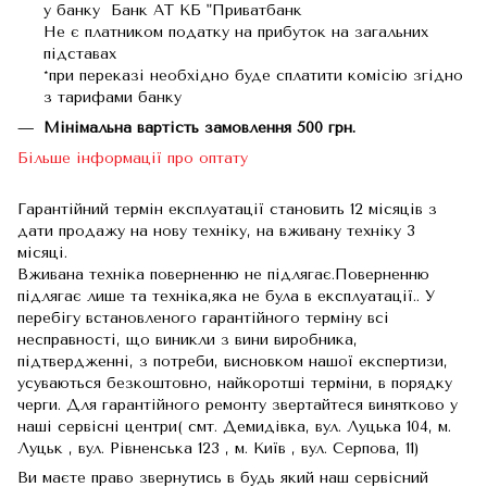
у банку Банк АТ КБ "Приватбанк
Не є платником податку на прибуток на загальних
підставах
*при переказі необхідно буде сплатити комісію згідно
з тарифами банку
Мінімальна вартість замовлення 500 грн.
Більше інформації про оптату
Гарантійний термін експлуатації становить 12 місяців з
дати продажу на нову техніку, на вживану техніку 3
місяці.
Вживана техніка поверненню не підлягає.Поверненню
підлягає лише та техніка,яка не була в експлуатації.. У
перебігу встановленого гарантійного терміну всі
несправності, що виникли з вини виробника,
підтвердженні, з потреби, висновком нашої експертизи,
усуваються безкоштовно, найкоротші терміни, в порядку
черги. Для гарантійного ремонту звертайтеся винятково у
наші сервісні центри( смт. Демидівка, вул. Луцька 104, м.
Луцьк , вул. Рівненська 123 , м. Київ , вул. Серпова, 11)
Ви маєте право звернутись в будь який наш сервісний