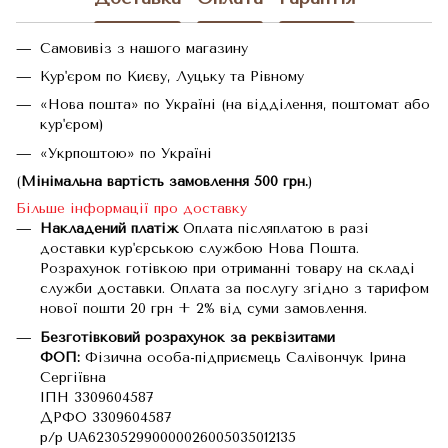
Самовивіз з нашого магазину
Кур'єром по Києву, Луцьку та Рівному
«Нова пошта» по Україні (на відділення, поштомат або
кур'єром)
«Укрпоштою» по Україні
(
Мінімальна вартість замовлення 500 грн.
)
Більше інформації про доставку
Накладений платіж
Оплата післяплатою в разі
доставки кур'єрською службою Нова Пошта.
Розрахунок готівкою при отриманні товару на складі
служби доставки. Оплата за послугу згідно з тарифом
нової пошти 20 грн + 2% від суми замовлення.
Безготівковий розрахунок за реквізитами
ФОП:
Фізична особа-підприємець Салівончук Ірина
Сергіївна
ІПН 3309604587
ДРФО 3309604587
р/р UA623052990000026005035012135