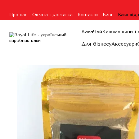
Перейти до основного контенту
Про нас
Оплата і доставка
Контакти
Блог
Кава під
Угода користувача
Гарантія та повернення
Договір п
Кава
Чай
Кавомашини і 
Для бізнесу
Аксесуари