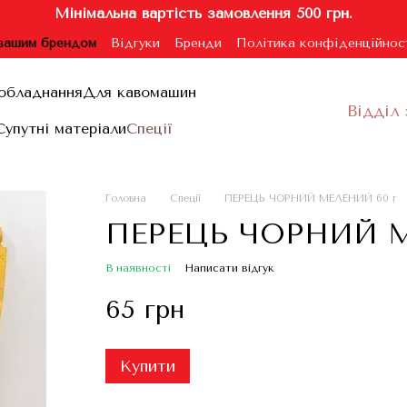
Мінімальна вартість замовлення 500 грн.
 вашим брендом
Відгуки
Бренди
Політика конфіденційнос
ублічної оферти
обладнання
Для кавомашин
Відділ 
Супутні матеріали
Спеції
Головна
Спеції
ПЕРЕЦЬ ЧОРНИЙ МЕЛЕНИЙ 60 г
ПЕРЕЦЬ ЧОРНИЙ М
В наявності
Написати відгук
65 грн
Купити