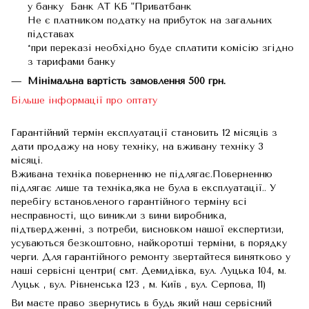
у банку Банк АТ КБ "Приватбанк
Не є платником податку на прибуток на загальних
підставах
*при переказі необхідно буде сплатити комісію згідно
з тарифами банку
Мінімальна вартість замовлення 500 грн.
Більше інформації про оптату
Гарантійний термін експлуатації становить 12 місяців з
дати продажу на нову техніку, на вживану техніку 3
місяці.
Вживана техніка поверненню не підлягає.Поверненню
підлягає лише та техніка,яка не була в експлуатації.. У
перебігу встановленого гарантійного терміну всі
несправності, що виникли з вини виробника,
підтвердженні, з потреби, висновком нашої експертизи,
усуваються безкоштовно, найкоротші терміни, в порядку
черги. Для гарантійного ремонту звертайтеся винятково у
наші сервісні центри( смт. Демидівка, вул. Луцька 104, м.
Луцьк , вул. Рівненська 123 , м. Київ , вул. Серпова, 11)
Ви маєте право звернутись в будь який наш сервісний