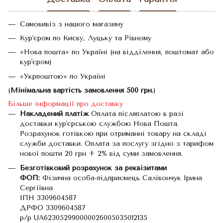
Самовивіз з нашого магазину
Кур'єром по Києву, Луцьку та Рівному
«Нова пошта» по Україні (на відділення, поштомат або
кур'єром)
«Укрпоштою» по Україні
(
Мінімальна вартість замовлення 500 грн.
)
Більше інформації про доставку
Накладений платіж
Оплата післяплатою в разі
доставки кур'єрською службою Нова Пошта.
Розрахунок готівкою при отриманні товару на складі
служби доставки. Оплата за послугу згідно з тарифом
нової пошти 20 грн + 2% від суми замовлення.
Безготівковий розрахунок за реквізитами
ФОП:
Фізична особа-підприємець Салівончук Ірина
Сергіївна
ІПН 3309604587
ДРФО 3309604587
р/р UA623052990000026005035012135