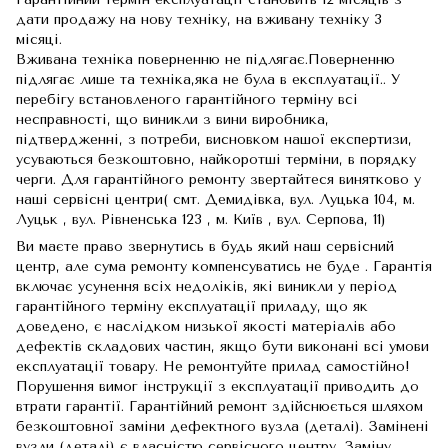
дати продажу на нову техніку, на вживану техніку 3
місяці.
Вживана техніка поверненню не підлягає.Поверненню
підлягає лише та техніка,яка не була в експлуатації.. У
перебігу встановленого гарантійного терміну всі
несправності, що виникли з вини виробника,
підтвердженні, з потреби, висновком нашої експертизи,
усуваються безкоштовно, найкоротші терміни, в порядку
черги. Для гарантійного ремонту звертайтеся винятково у
наші сервісні центри( смт. Демидівка, вул. Луцька 104, м.
Луцьк , вул. Рівненська 123 , м. Київ , вул. Серпова, 11)
Ви маєте право звернутись в будь який наш сервісний
центр, але сума ремонту компенсуватись не буде . Гарантія
включає усунення всіх недоліків, які виникли у період
гарантійного терміну експлуатації приладу, що як
доведено, є наслідком низької якості матеріалів або
дефектів складових частин, якщо бути виконані всі умови
експлуатації товару. Не ремонтуйте прилад самостійно!
Порушення вимог інструкції з експлуатації приводить до
втрати гарантії. Гарантійний ремонт здійснюється шляхом
безкоштовної заміни дефектного вузла (деталі). Замінені
вузли (деталі) є власністю сервісного центру. Заміну