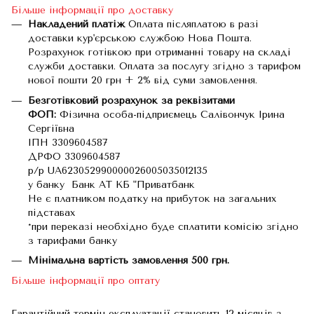
Більше інформації про доставку
Накладений платіж
Оплата післяплатою в разі
доставки кур'єрською службою Нова Пошта.
Розрахунок готівкою при отриманні товару на складі
служби доставки. Оплата за послугу згідно з тарифом
нової пошти 20 грн + 2% від суми замовлення.
Безготівковий розрахунок за реквізитами
ФОП:
Фізична особа-підприємець Салівончук Ірина
Сергіївна
ІПН 3309604587
ДРФО 3309604587
р/р UA623052990000026005035012135
у банку Банк АТ КБ "Приватбанк
Не є платником податку на прибуток на загальних
підставах
*при переказі необхідно буде сплатити комісію згідно
з тарифами банку
Мінімальна вартість замовлення 500 грн.
Більше інформації про оптату
Гарантійний термін експлуатації становить 12 місяців з