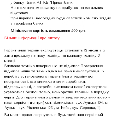
у банку Банк АТ КБ "Приватбанк
Не є платником податку на прибуток на загальних
підставах
*при переказі необхідно буде сплатити комісію згідно
з тарифами банку
Мінімальна вартість замовлення 500 грн.
Більше інформації про оптату
Гарантійний термін експлуатації становить 12 місяців з
дати продажу на нову техніку, на вживану техніку 3
місяці.
Вживана техніка поверненню не підлягає.Поверненню
підлягає лише та техніка,яка не була в експлуатації.. У
перебігу встановленого гарантійного терміну всі
несправності, що виникли з вини виробника,
підтвердженні, з потреби, висновком нашої експертизи,
усуваються безкоштовно, найкоротші терміни, в порядку
черги. Для гарантійного ремонту звертайтеся винятково у
наші сервісні центри( смт. Демидівка, вул. Луцька 104, м.
Луцьк , вул. Рівненська 123 , м. Київ , вул. Серпова, 11)
Ви маєте право звернутись в будь який наш сервісний