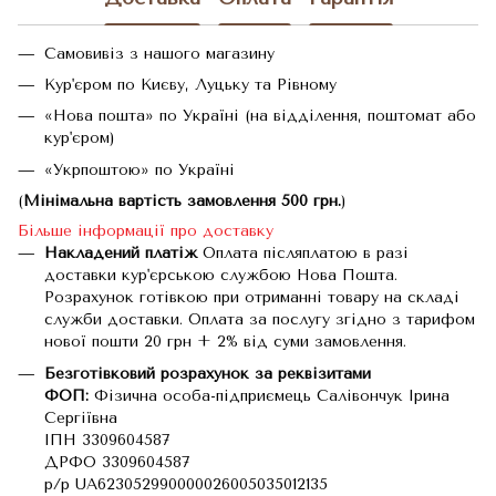
Самовивіз з нашого магазину
Кур'єром по Києву, Луцьку та Рівному
«Нова пошта» по Україні (на відділення, поштомат або
кур'єром)
«Укрпоштою» по Україні
(
Мінімальна вартість замовлення 500 грн.
)
Більше інформації про доставку
Накладений платіж
Оплата післяплатою в разі
доставки кур'єрською службою Нова Пошта.
Розрахунок готівкою при отриманні товару на складі
служби доставки. Оплата за послугу згідно з тарифом
нової пошти 20 грн + 2% від суми замовлення.
Безготівковий розрахунок за реквізитами
ФОП:
Фізична особа-підприємець Салівончук Ірина
Сергіївна
ІПН 3309604587
ДРФО 3309604587
р/р UA623052990000026005035012135