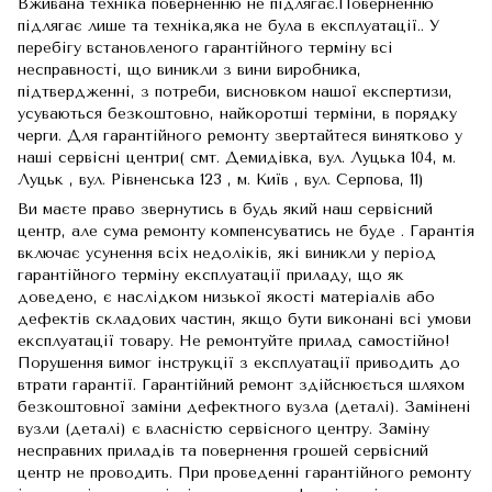
Вживана техніка поверненню не підлягає.Поверненню
підлягає лише та техніка,яка не була в експлуатації.. У
перебігу встановленого гарантійного терміну всі
несправності, що виникли з вини виробника,
підтвердженні, з потреби, висновком нашої експертизи,
усуваються безкоштовно, найкоротші терміни, в порядку
черги. Для гарантійного ремонту звертайтеся винятково у
наші сервісні центри( смт. Демидівка, вул. Луцька 104, м.
Луцьк , вул. Рівненська 123 , м. Київ , вул. Серпова, 11)
Ви маєте право звернутись в будь який наш сервісний
центр, але сума ремонту компенсуватись не буде . Гарантія
включає усунення всіх недоліків, які виникли у період
гарантійного терміну експлуатації приладу, що як
доведено, є наслідком низької якості матеріалів або
дефектів складових частин, якщо бути виконані всі умови
експлуатації товару. Не ремонтуйте прилад самостійно!
Порушення вимог інструкції з експлуатації приводить до
втрати гарантії. Гарантійний ремонт здійснюється шляхом
безкоштовної заміни дефектного вузла (деталі). Замінені
вузли (деталі) є власністю сервісного центру. Заміну
несправних приладів та повернення грошей сервісний
центр не проводить. При проведенні гарантійного ремонту