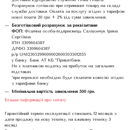
Розрахунок готівкою при отриманні товару на складі
служби доставки. Оплата за послугу згідно з тарифом
нової пошти 20 грн + 2% від суми замовлення.
Безготівковий розрахунок за реквізитами
ФОП:
Фізична особа-підприємець Салівончук Ірина
Сергіївна
ІПН 3309604587
ДРФО 3309604587
р/р UA623052990000026005035012135
у банку Банк АТ КБ "Приватбанк
Не є платником податку на прибуток на загальних
підставах
*при переказі необхідно буде сплатити комісію згідно
з тарифами банку
Мінімальна вартість замовлення 500 грн.
Більше інформації про оптату
Гарантійний термін експлуатації становить 12 місяців з
дати продажу на нову техніку, на вживану техніку 3
місяці.