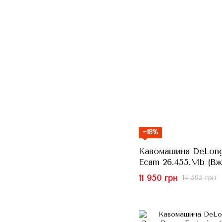
−18%
Кавомашина DeLong
Ecam 26.455.Mb (Вж
11 950 грн
14 595 грн