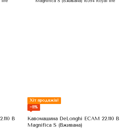
Хіт продажів!
−11%
.110 B
Кавомашина DeLonghi ECAM 22.110 B
Magnifica S (Вживана)