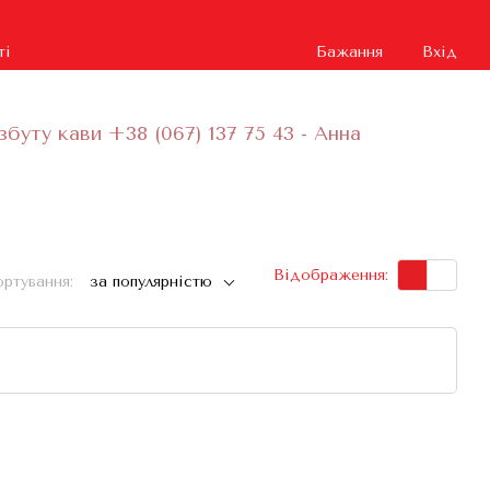
ті
Бажання
Вхід
збуту кави +38 (067) 137 75 43 - Анна
Відображення:
ртування:
за популярністю