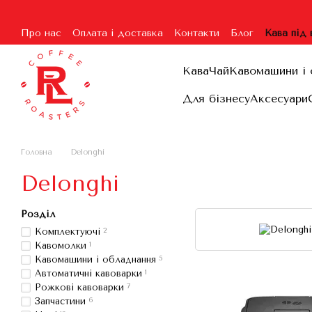
Перейти до основного контенту
Про нас
Оплата і доставка
Контакти
Блог
Кава під
Угода користувача
Гарантія та повернення
Договір п
Кава
Чай
Кавомашини і 
Для бізнесу
Аксесуари
Головна
Delonghi
Delonghi
Розділ
Комплектуючі
2
Кавомолки
1
Кавомашини і обладнання
5
Автоматичні кавоварки
1
Рожкові кавоварки
7
Запчастини
6