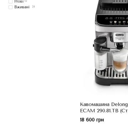
Нові
12
Вживані
24
Кавомашина Delongh
ECAM 290.81.TB (Ст
18 600 грн