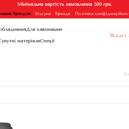
Мінімальна вартість замовлення 500 грн.
 вашим брендом
Відгуки
Бренди
Політика конфіденційнос
ублічної оферти
обладнання
Для кавомашин
Відділ 
Супутні матеріали
Спеції
Со