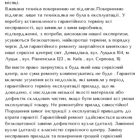
місяці.
Вживана техніка поверненню не підлягає.Поверненню
підлягає лише та техніка,яка не була в експлуатації.. У
перебігу встановленого гарантійного терміну всі
несправності, що виникли з вини виробника,
підтвердженні, з потреби, висновком нашої експертизи,
усуваються безкоштовно, найкоротші терміни, в порядку
черги. Для гарантійного ремонту звертайтеся винятково у
наші сервісні центри( смт. Демидівка, вул. Луцька 104, м.
Луцьк , вул. Рівненська 123 , м. Київ , вул. Серпова, 11)
Ви маєте право звернутись в будь який наш сервісний
центр, але сума ремонту компенсуватись не буде . Гарантія
включає усунення всіх недоліків, які виникли у період
гарантійного терміну експлуатації приладу, що як
доведено, є наслідком низької якості матеріалів або
дефектів складових частин, якщо бути виконані всі умови
експлуатації товару. Не ремонтуйте прилад самостійно!
Порушення вимог інструкції з експлуатації приводить до
втрати гарантії. Гарантійний ремонт здійснюється шляхом
безкоштовної заміни дефектного вузла (деталі). Замінені
вузли (деталі) є власністю сервісного центру. Заміну
несправних приладів та повернення грошей сервісний