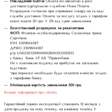
Накладений платіж
Оплата післяплатою в разі
доставки кур'єрською службою Нова Пошта.
Розрахунок готівкою при отриманні товару на складі
служби доставки. Оплата за послугу згідно з тарифом
нової пошти 20 грн + 2% від суми замовлення.
Безготівковий розрахунок за реквізитами
ФОП:
Фізична особа-підприємець Салівончук Ірина
Сергіївна
ІПН 3309604587
ДРФО 3309604587
р/р UA623052990000026005035012135
у банку Банк АТ КБ "Приватбанк
Не є платником податку на прибуток на загальних
підставах
*при переказі необхідно буде сплатити комісію згідно
з тарифами банку
Мінімальна вартість замовлення 500 грн.
Більше інформації про оптату
Гарантійний термін експлуатації становить 12 місяців з
дати продажу на нову техніку, на вживану техніку 3