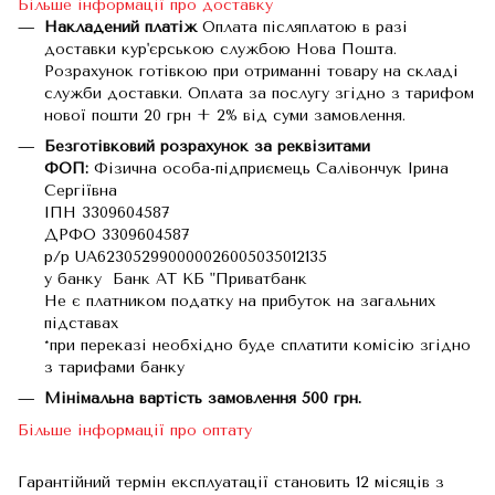
Більше інформації про доставку
Накладений платіж
Оплата післяплатою в разі
доставки кур'єрською службою Нова Пошта.
Розрахунок готівкою при отриманні товару на складі
служби доставки. Оплата за послугу згідно з тарифом
нової пошти 20 грн + 2% від суми замовлення.
Безготівковий розрахунок за реквізитами
ФОП:
Фізична особа-підприємець Салівончук Ірина
Сергіївна
ІПН 3309604587
ДРФО 3309604587
р/р UA623052990000026005035012135
у банку Банк АТ КБ "Приватбанк
Не є платником податку на прибуток на загальних
підставах
*при переказі необхідно буде сплатити комісію згідно
з тарифами банку
Мінімальна вартість замовлення 500 грн.
Більше інформації про оптату
Гарантійний термін експлуатації становить 12 місяців з