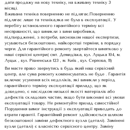
дати продажу на нову техніку, на вживану техніку 3
місяці.
Вживана техніка поверненню не підлягає.Поверненню
підлягає лише та техніка,яка не була в експлуатації.. У
перебігу встановленого гарантійного терміну всі
несправності, що виникли з вини виробника,
підтвердженні, з потреби, висновком нашої експертизи,
усуваються безкоштовно, найкоротші терміни, в порядку
черги. Для гарантійного ремонту звертайтеся винятково у
наші сервісні центри( смт. Демидівка, вул. Луцька 104, м.
Луцьк , вул. Рівненська 123 , м. Київ , вул. Серпова, 11)
Ви маєте право звернутись в будь який наш сервісний
центр, але сума ремонту компенсуватись не буде . Гарантія
включає усунення всіх недоліків, які виникли у період
гарантійного терміну експлуатації приладу, що як
доведено, є наслідком низької якості матеріалів або
дефектів складових частин, якщо бути виконані всі умови
експлуатації товару. Не ремонтуйте прилад самостійно!
Порушення вимог інструкції з експлуатації приводить до
втрати гарантії. Гарантійний ремонт здійснюється шляхом
безкоштовної заміни дефектного вузла (деталі). Замінені
вузли (деталі) є власністю сервісного центру. Заміну