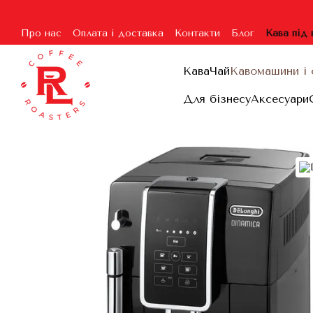
Перейти до основного контенту
Про нас
Оплата і доставка
Контакти
Блог
Кава під
Угода користувача
Гарантія та повернення
Договір п
Кава
Чай
Кавомашини і 
Для бізнесу
Аксесуари