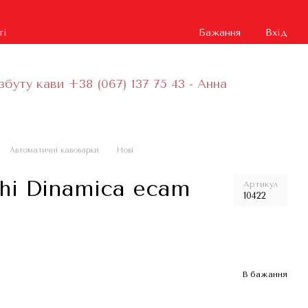
ті
Бажання
Вхід
збуту кави +38 (067) 137 75 43 - Анна
Автоматичні кавоварки
Нові
i Dinamica ecam
Артикул
10422
В бажання