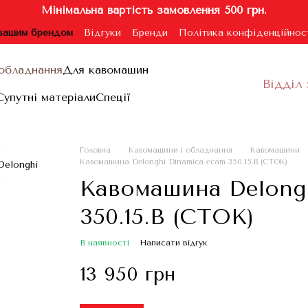
Мінімальна вартість замовлення 500 грн.
 вашим брендом
Відгуки
Бренди
Політика конфіденційнос
ублічної оферти
обладнання
Для кавомашин
Відділ 
Супутні матеріали
Спеції
Головна
Кавомашини і обладнання
Кавомашини
Кавомашина Delonghi Dinamica ecam 350.15.B (СТОК)
Кавомашина Delongh
350.15.B (СТОК)
В наявності
Написати відгук
13 950 грн