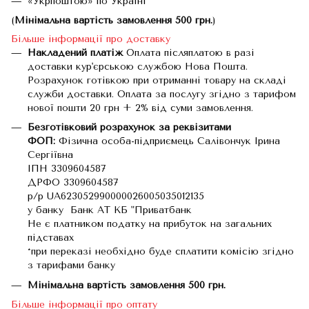
«Укрпоштою» по Україні
(
Мінімальна вартість замовлення 500 грн.
)
Більше інформації про доставку
Накладений платіж
Оплата післяплатою в разі
доставки кур'єрською службою Нова Пошта.
Розрахунок готівкою при отриманні товару на складі
служби доставки. Оплата за послугу згідно з тарифом
нової пошти 20 грн + 2% від суми замовлення.
Безготівковий розрахунок за реквізитами
ФОП:
Фізична особа-підприємець Салівончук Ірина
Сергіївна
ІПН 3309604587
ДРФО 3309604587
р/р UA623052990000026005035012135
у банку Банк АТ КБ "Приватбанк
Не є платником податку на прибуток на загальних
підставах
*при переказі необхідно буде сплатити комісію згідно
з тарифами банку
Мінімальна вартість замовлення 500 грн.
Більше інформації про оптату