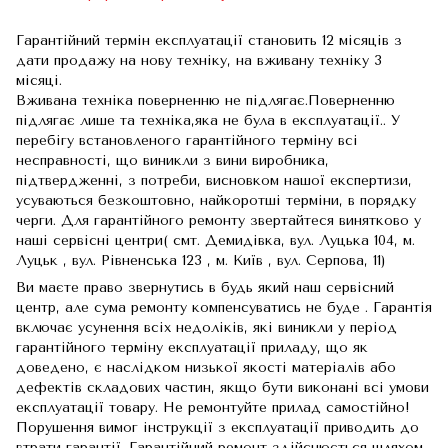
Гарантійний термін експлуатації становить 12 місяців з
дати продажу на нову техніку, на вживану техніку 3
місяці.
Вживана техніка поверненню не підлягає.Поверненню
підлягає лише та техніка,яка не була в експлуатації.. У
перебігу встановленого гарантійного терміну всі
несправності, що виникли з вини виробника,
підтвердженні, з потреби, висновком нашої експертизи,
усуваються безкоштовно, найкоротші терміни, в порядку
черги. Для гарантійного ремонту звертайтеся винятково у
наші сервісні центри( смт. Демидівка, вул. Луцька 104, м.
Луцьк , вул. Рівненська 123 , м. Київ , вул. Серпова, 11)
Ви маєте право звернутись в будь який наш сервісний
центр, але сума ремонту компенсуватись не буде . Гарантія
включає усунення всіх недоліків, які виникли у період
гарантійного терміну експлуатації приладу, що як
доведено, є наслідком низької якості матеріалів або
дефектів складових частин, якщо бути виконані всі умови
експлуатації товару. Не ремонтуйте прилад самостійно!
Порушення вимог інструкції з експлуатації приводить до
втрати гарантії. Гарантійний ремонт здійснюється шляхом