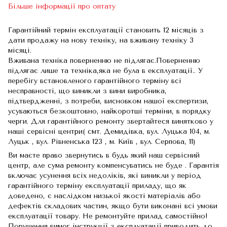
Більше інформації про оптату
Гарантійний термін експлуатації становить 12 місяців з
дати продажу на нову техніку, на вживану техніку 3
місяці.
Вживана техніка поверненню не підлягає.Поверненню
підлягає лише та техніка,яка не була в експлуатації.. У
перебігу встановленого гарантійного терміну всі
несправності, що виникли з вини виробника,
підтвердженні, з потреби, висновком нашої експертизи,
усуваються безкоштовно, найкоротші терміни, в порядку
черги. Для гарантійного ремонту звертайтеся винятково у
наші сервісні центри( смт. Демидівка, вул. Луцька 104, м.
Луцьк , вул. Рівненська 123 , м. Київ , вул. Серпова, 11)
Ви маєте право звернутись в будь який наш сервісний
центр, але сума ремонту компенсуватись не буде . Гарантія
включає усунення всіх недоліків, які виникли у період
гарантійного терміну експлуатації приладу, що як
доведено, є наслідком низької якості матеріалів або
дефектів складових частин, якщо бути виконані всі умови
експлуатації товару. Не ремонтуйте прилад самостійно!
Порушення вимог інструкції з експлуатації приводить до