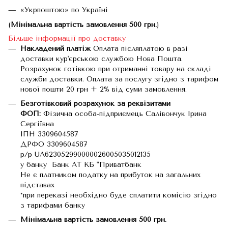
«Укрпоштою» по Україні
(
Мінімальна вартість замовлення 500 грн.
)
Більше інформації про доставку
Накладений платіж
Оплата післяплатою в разі
доставки кур'єрською службою Нова Пошта.
Розрахунок готівкою при отриманні товару на складі
служби доставки. Оплата за послугу згідно з тарифом
нової пошти 20 грн + 2% від суми замовлення.
Безготівковий розрахунок за реквізитами
ФОП:
Фізична особа-підприємець Салівончук Ірина
Сергіївна
ІПН 3309604587
ДРФО 3309604587
р/р UA623052990000026005035012135
у банку Банк АТ КБ "Приватбанк
Не є платником податку на прибуток на загальних
підставах
*при переказі необхідно буде сплатити комісію згідно
з тарифами банку
Мінімальна вартість замовлення 500 грн.