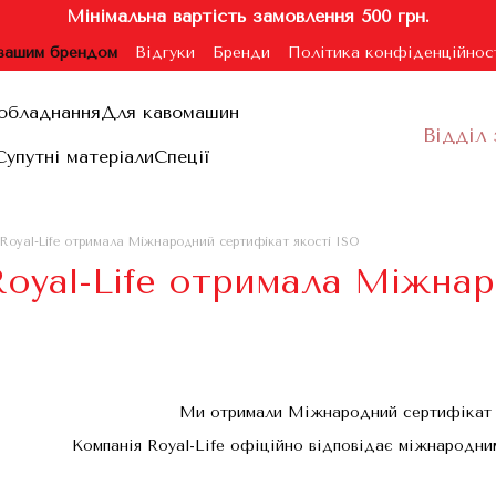
Мінімальна вартість замовлення 500 грн.
 вашим брендом
Відгуки
Бренди
Політика конфіденційнос
ублічної оферти
обладнання
Для кавомашин
Відділ 
Супутні матеріали
Спеції
Royal-Life отримала Міжнародний сертифікат якості ISO
Royal-Life отримала Міжнар
Ми отримали Міжнародний сертифікат я
Компанія Royal-Life офіційно відповідає міжнародни