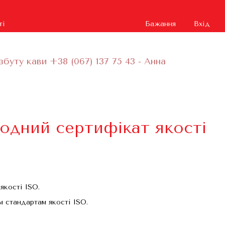
ті
Бажання
Вхід
збуту кави +38 (067) 137 75 43 - Анна
одний сертифікат якості
кості ISO.
м стандартам якості ISO.