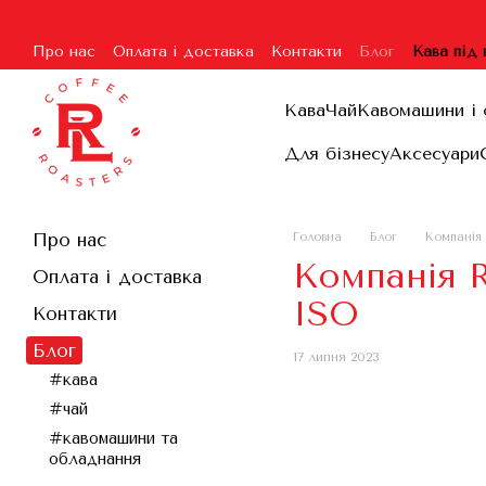
Перейти до основного контенту
Про нас
Оплата і доставка
Контакти
Блог
Кава під
Угода користувача
Гарантія та повернення
Договір п
Кава
Чай
Кавомашини і 
Для бізнесу
Аксесуари
Про нас
Головна
Блог
Компанія 
Компанія 
Оплата і доставка
ISO
Контакти
Блог
17 липня 2023
#кава
#чай
#кавомашини та
обладнання