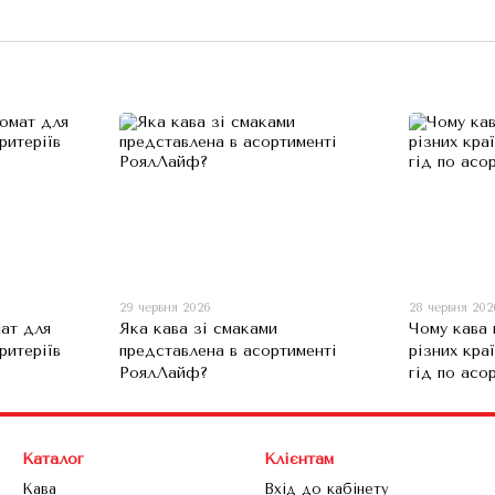
29 червня 2026
28 червня 202
ат для
Яка кава зі смаками
Чому кава 
ритеріїв
представлена в асортименті
різних кра
РоялЛайф?
гід по асо
Каталог
Клієнтам
Кава
Вхід до кабінету