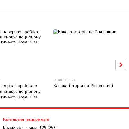
6
17 липня 2023
в зернах арабіка з
Кавова історія на Рівненщині
їн смакує по-різному:
ртименту Royal Life
Контактна інформація
Відділ збуту кави +38 (067)