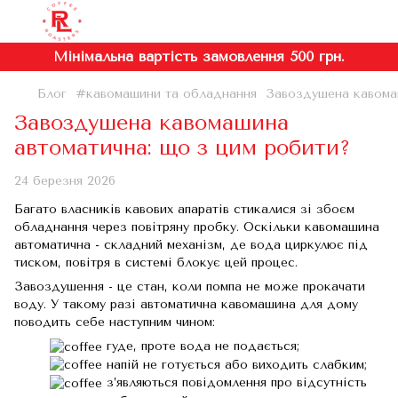
Мінімальна вартість замовлення 500 грн.
Блог
#кавомашини та обладнання
Завоздушена кавома
Завоздушена кавомашина
автоматична: що з цим робити?
24 березня 2026
Багато власників кавових апаратів стикалися зі збоєм
обладнання через повітряну пробку. Оскільки кавомашина
автоматична - складний механізм, де вода циркулює під
тиском, повітря в системі блокує цей процес.
Завоздушення - це стан, коли помпа не може прокачати
воду. У такому разі автоматична кавомашина для дому
поводить себе наступним чином:
гуде, проте вода не подається;
напій не готується або виходить слабким;
з’являються повідомлення про відсутність