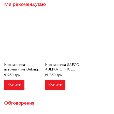
Ми рекомендуємо
Кавомашина
Кавомашина SAECO
автоматична Delonghi
AULIKA OFFICE
Perfecta Cappuccino
(Вживана)
9 950 грн
12 350 грн
ESAM 5500 (Вживана)
Купити
Купити
Обговорення