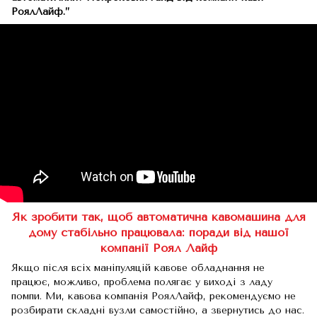
РоялЛайф.”
Як зробити так, щоб автоматична кавомашина для
дому стабільно працювала: поради від нашої
компанії Роял Лайф
Якщо після всіх маніпуляцій кавове обладнання не
працює, можливо, проблема полягає у виході з ладу
помпи. Ми, кавова компанія РоялЛайф, рекомендуємо не
розбирати складні вузли самостійно, а звернутись до нас.