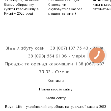
5 критеріїв, за якими
Реальний кейс для
Як налашт
бізнес обирає яку
бізнесу: чи
кави в кав
купити кавомашину в
окуповується кавова
автоматичн
Києві у 2026 році
машина автомат?
Відділ збуту кави +38 (067) 137 75 43 - Анна
+38 (098) 554 91 06 - Марія
Продаж та оренда кавомашин +38 (067) 287
75 53 - Олена
Контакти
Повна версія сайту
Мапа сайту
Royal-Life - український виробник натуральної кави з 2012