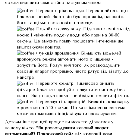
можна вирішити самостійно наступним чином:
Перевірте рівень води. Переконайтесь, що
бак заповнений. Якщо він був порожнім, наповніть
його та щільно встановіть на місце.
Подайте гарячу воду. Підставте ємність під
носик і увімкніть подачу води або пари на 30-60
секунд. Це змусить помпу працювати інтенсивніше,
виштовхуючи повітря.
Функція промивання. Більшість моделей
пропонують режим автоматичного очищення -
запустіть його. Розуміння того, як розвоздушити
кавовий апарат програмно, часто рятує від візиту до
майстра.
Перевірте фільтр. Тимчасово зніміть
фільтр з бака та спробуйте запустити систему без
нього. Якщо вода пішла - необхідно змінити фільтр.
Перезапустіть пристрій. Вимкніть кавоварку
з розетки на 5-10 хвилин. Після ввімкнення система
може автоматично ініціалізувати прокачування.
Детальніше про цей процес ви можете дізнатися у
нашому відео:
“Як розвоздушити кавовий апарат
автоматичний? Покроковий гайд від компанії кави