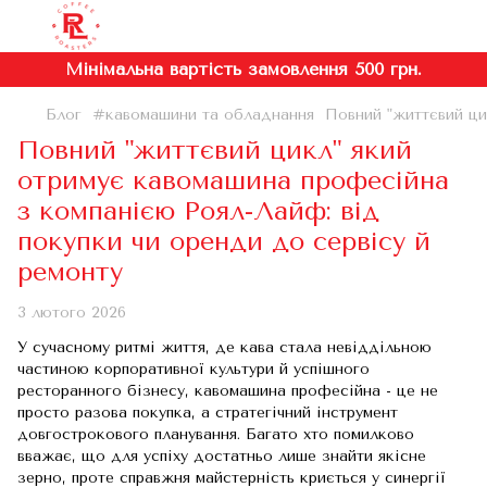
Мінімальна вартість замовлення 500 грн.
Блог
#кавомашини та обладнання
Повний "життєвий ци
Повний "життєвий цикл" який
отримує кавомашина професійна
з компанією Роял-Лайф: від
покупки чи оренди до сервісу й
ремонту
3 лютого 2026
У сучасному ритмі життя, де кава стала невіддільною
частиною корпоративної культури й успішного
ресторанного бізнесу, кавомашина професійна - це не
просто разова покупка, а стратегічний інструмент
довгострокового планування. Багато хто помилково
вважає, що для успіху достатньо лише знайти якісне
зерно, проте справжня майстерність криється у синергії