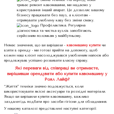
триває ремонт кавомашини, ми надаємо у
користування інший апарат. Це дозволяє вашому
бізнесу працювати без пауз, а клієнтам -
отримувати улюблену каву без зміни смаку.
Профілактика. Регулярна
діагностика та чистка вузлів запобігають
серйозним поломкам у майбутньому.
Немає значення, що ви вирішили -
кавомашину купити
чи
взяти в оренду - ми готові прийти на допомогу, щоб
кожен наш клієнт насолоджувався улюбленим напоєм або
продовжував успішно розвивати власну справу.
Які переваги від співпраці ви отримаєте,
вирішивши орендувати або купити кавомашину у
Роял Лайф?
“Життя” техніки значно подовжується, коли
використовувати якісні аксесуари та розхідні матеріали.
Якщо ви вирішили купити кавомашину, важливо
заздалегідь подбати про засоби гігієни для обладнання.
У нашому каталозі представлені наступні категорії: