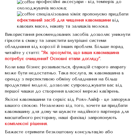
професійні аксесуари - від темперів до
охолоджувачів молока;
спеціалізована хімія: пропонуємо придбати
ефективний засіб для чищення кавомашини
від
кавових масел, накипу та залишків молока.
Використання рекомендованих засобів дозволяє уникнути
гіркоти в смаку та захистити внутрішні системи
обладнання від корозії й інших проблем. Більше порад
читайте у статті:
"Як зрозуміти, що ваша кавомашина
потребує очищення? Основні етапи догляду"
.
Коли ваш бізнес розвивається, функцій старого апарату
може бути недостатньо. Така послуга, як кавомашина в
оренду з перспективою обміну обладнання на більш
продуктивні моделі, дозволяє супроводжувати вас від
першої чашки до створення власної мережі кав'ярень.
Якісні кавомашини та сервіс від Роял-Лайф - це запорука
вашого спокою. Незалежно від того, хочете ви придбати
кавомашину для дому чи шукаєте надійного партнера для
масштабного ресторану, наші фахівці запропонують
комплексні рішення
.
Бажаєте отримати безкоштовну консультацію або