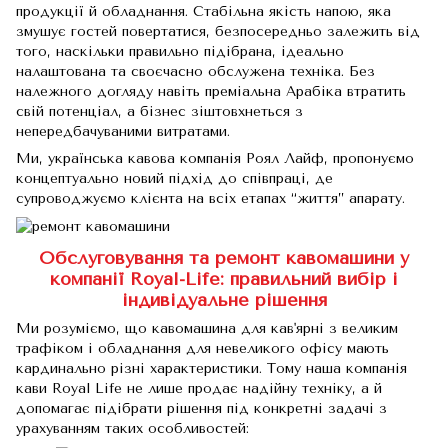
продукції й обладнання. Стабільна якість напою, яка
змушує гостей повертатися, безпосередньо залежить від
того, наскільки правильно підібрана, ідеально
налаштована та своєчасно обслужена техніка. Без
належного догляду навіть преміальна Арабіка втратить
свій потенціал, а бізнес зіштовхнеться з
непередбачуваними витратами.
Ми, українська кавова компанія Роял Лайф, пропонуємо
концептуально новий підхід до співпраці, де
супроводжуємо клієнта на всіх етапах “життя” апарату.
Обслуговування та ремонт кавомашини у
компанії Royal-Life: правильний вибір і
індивідуальне рішення
Ми розуміємо, що кавомашина для кав'ярні з великим
трафіком і обладнання для невеликого офісу мають
кардинально різні характеристики. Тому наша компанія
кави Royal Life не лише продає надійну техніку, а й
допомагає підібрати рішення під конкретні задачі з
урахуванням таких особливостей: