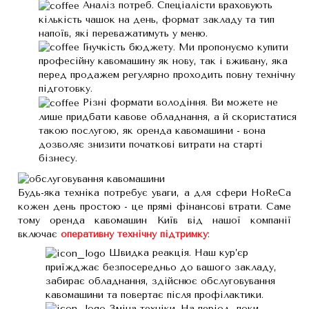
Аналіз потреб. Спеціалісти враховують
кількість чашок на день, формат закладу та тип
напоїв, які переважатимуть у меню.
Гнучкість бюджету. Ми пропонуємо купити
професійну кавомашину як нову, так і вживану, яка
перед продажем регулярно проходить повну технічну
підготовку.
Різні формати володіння. Ви можете не
лише придбати кавове обладнання, а й скористатися
такою послугою, як оренда кавомашини - вона
дозволяє знизити початкові витрати на старті
бізнесу.
Будь-яка техніка потребує уваги, а для сфери HoReCa
кожен день простою - це прямі фінансові втрати. Саме
тому оренда кавомашин Київ від нашої компанії
включає
оперативну технічну підтримку
:
Швидка реакція. Наш кур’єр
приїжджає безпосередньо до вашого закладу,
забирає обладнання, здійснює обслуговування
кавомашини та повертає після профілактики.
Зміна техніки. На період, поки