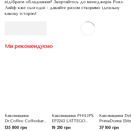
підібрати обладнання? Звертайтесь до менеджерів Роял-
Лайф вже сьогодні - давайте разом створимо ідеальну
кавову історію!
Ми рекомендуємо
Кавомашина
Кавомашина PHILIPS
Кавомашина Del
Dr.Coffee Coffeebar
EP3243 LATTEGO
PrimaDonna Elit
Plus (Нова)
(Вживана)
ECAM 550.85.M
135 800 грн
19 210 грн
37 100 грн